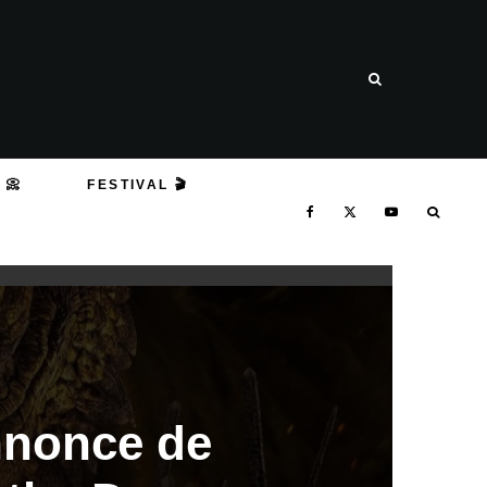
 📀
FESTIVAL 🎬
nnonce de