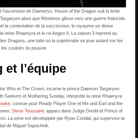
 l’ascension de Daenerys, House of the Dragon suit la lente
argaryen alors que Westeros glisse vers une guerre fratricide.
 et la contestation de la succession, le royaume se divise
la reine Rhaenyra et le roi Aegon II. La saison 3 reprend au
des Dragons, une lutte où la suprématie se joue autant sur les
les couloirs du pouvoir.
 et l’équipe
ctor Who et The Crown, incarne le prince Daemon Targaryen.
 Seekers et Mothering Sunday, interprète la reine Rhaenyra
Cooke
, connue pour Ready Player One et Me and Earl and the
tower.
Steve Toussaint
, apparu dans Judge Dredd et Prince of
on. La série est développée par Ryan Condal, qui supervise la
itial de Miguel Sapochnik.