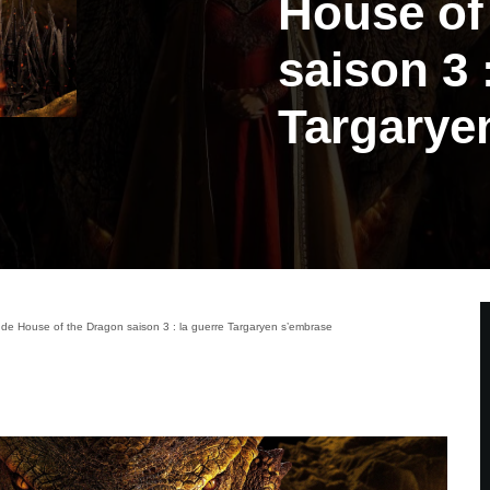
House of
saison 3 
Targarye
e House of the Dragon saison 3 : la guerre Targaryen s’embrase