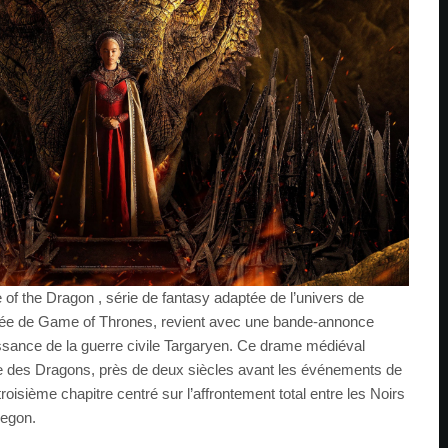
of the Dragon , série de fantasy adaptée de l’univers de
ivée de Game of Thrones, revient avec une bande-annonce
ssance de la guerre civile Targaryen. Ce drame médiéval
se des Dragons, près de deux siècles avant les événements de
troisième chapitre centré sur l’affrontement total entre les Noirs
Aegon.