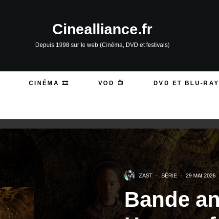
Cinealliance.fr
Depuis 1998 sur le web (Cinéma, DVD et festivals)
CINÉMA 🎞️
VOD 📺
DVD ET BLU-RAY
ZAST
·
SÉRIE
·
29 MAI 2026
Bande a