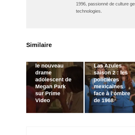
1996, passionné de culture ge
technologies.
PAR
ZAST
PAR
ZAST
Similaire
Bande-
annonce de
Bande
Sterling Point :
annonce de
le nouveau
Las Azules
drame
saison 2 : les
adolescent de
policières
Megan Park
mexicaines
sur Prime
face à l’ombre
Video
de 1968