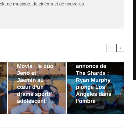
ek, de musique, de cinéma et de nouvelles
PAR
ZAST
Bande
PAR
ZAST
annonce de
Wind Up: The
Bande-
Movie : le duo
annonce de
Jeno et
The Shards :
Jaemin au
Ryan Murphy
cœur d’un
plonge Los
drame sportif
Angeles dans
adolescent
l’ombre