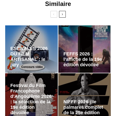
Similaire
ESTIVALES 2026
DU FILM
FEFFS 2026 :
ARTISANAL : le
l’affiche de la 19e
jury
édition dévoilée
Festival du Film
Francophone
d’Angoulême 2026
: la sélection de la
NIFFF 2026 : le
19e édition
palmarès complet
dévoilée
de la 25e édition