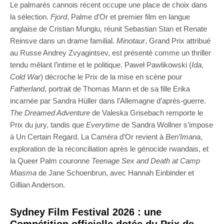
Le palmarès cannois récent occupe une place de choix dans
la sélection.
Fjord
, Palme d’Or et premier film en langue
anglaise de Cristian Mungiu, réunit Sebastian Stan et Renate
Reinsve dans un drame familial.
Minotaur
, Grand Prix attribué
au Russe Andrey Zvyagintsev, est présenté comme un thriller
tendu mêlant l’intime et le politique. Paweł Pawlikowski (
Ida
,
Cold War
) décroche le Prix de la mise en scène pour
Fatherland
, portrait de Thomas Mann et de sa fille Erika
incarnée par Sandra Hüller dans l’Allemagne d’après-guerre.
The Dreamed Adventure
de Valeska Grisebach remporte le
Prix du jury, tandis que
Everytime
de Sandra Wollner s’impose
à Un Certain Regard. La Caméra d’Or revient à
Ben’Imana
,
exploration de la réconciliation après le génocide rwandais, et
la Queer Palm couronne
Teenage Sex and Death at Camp
Miasma
de Jane Schoenbrun, avec Hannah Einbinder et
Gillian Anderson.
Sydney Film Festival 2026 : une