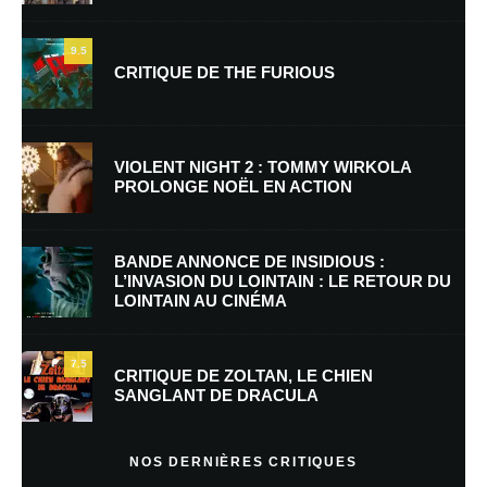
9.5
CRITIQUE DE THE FURIOUS
Nom
*
VIOLENT NIGHT 2 : TOMMY WIRKOLA
PROLONGE NOËL EN ACTION
E-mail
*
Site web
BANDE ANNONCE DE INSIDIOUS :
L’INVASION DU LOINTAIN : LE RETOUR DU
LOINTAIN AU CINÉMA
Enregistrer mon nom, mon e-mail et mon site dans le navigateur pour
mon prochain commentaire.
7.5
Prévenez-moi de tous les nouveaux commentaires par e-mail.
CRITIQUE DE ZOLTAN, LE CHIEN
SANGLANT DE DRACULA
Prévenez-moi de tous les nouveaux articles par e-mail.
NOS DERNIÈRES CRITIQUES