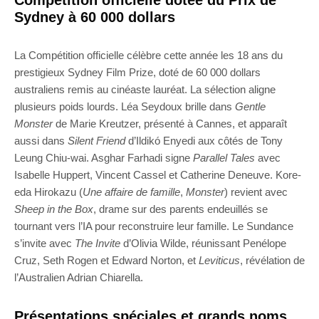
Compétition officielle dotée du Prix de
Sydney à 60 000 dollars
La Compétition officielle célèbre cette année les 18 ans du
prestigieux Sydney Film Prize, doté de 60 000 dollars
australiens remis au cinéaste lauréat. La sélection aligne
plusieurs poids lourds. Léa Seydoux brille dans
Gentle
Monster
de Marie Kreutzer, présenté à Cannes, et apparaît
aussi dans
Silent Friend
d’Ildikó Enyedi aux côtés de Tony
Leung Chiu-wai. Asghar Farhadi signe
Parallel Tales
avec
Isabelle Huppert, Vincent Cassel et Catherine Deneuve. Kore-
eda Hirokazu (
Une affaire de famille
,
Monster
) revient avec
Sheep in the Box
, drame sur des parents endeuillés se
tournant vers l’IA pour reconstruire leur famille. Le Sundance
s’invite avec
The Invite
d’Olivia Wilde, réunissant Penélope
Cruz, Seth Rogen et Edward Norton, et
Leviticus
, révélation de
l’Australien Adrian Chiarella.
Présentations spéciales et grands noms