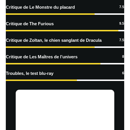
Critique de Le Monstre du placard
7.5
En savoir
plus sur la façon dont les données de vos commentaires sont
Critique de The Furious
9.5
traitées
Critique de Zoltan, le chien sanglant de Dracula
7.5
Critique de Les Maîtres de l’univers
8
Troubles, le test blu-ray
6