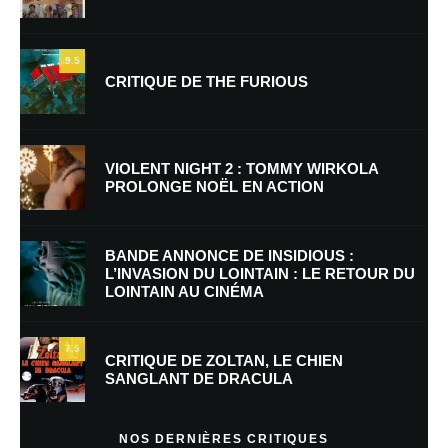
9.5
CRITIQUE DE THE FURIOUS
Nom
*
VIOLENT NIGHT 2 : TOMMY WIRKOLA
PROLONGE NOËL EN ACTION
E-mail
*
Site web
BANDE ANNONCE DE INSIDIOUS :
L’INVASION DU LOINTAIN : LE RETOUR DU
LOINTAIN AU CINÉMA
Enregistrer mon nom, mon e-mail et mon site dans le navigateur pour
mon prochain commentaire.
7.5
Prévenez-moi de tous les nouveaux commentaires par e-mail.
CRITIQUE DE ZOLTAN, LE CHIEN
SANGLANT DE DRACULA
Prévenez-moi de tous les nouveaux articles par e-mail.
NOS DERNIÈRES CRITIQUES