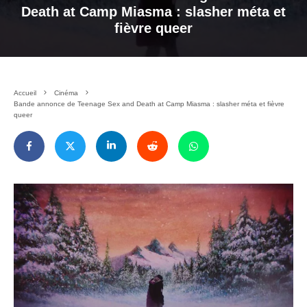
Death at Camp Miasma : slasher méta et
fièvre queer
Accueil
Cinéma
Bande annonce de Teenage Sex and Death at Camp Miasma : slasher méta et fièvre
queer