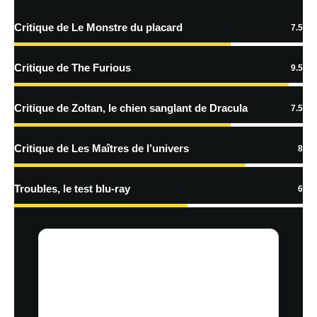
Critique de Le Monstre du placard
7.5
En savoir
plus sur la façon dont les données de vos commentaires sont
Critique de The Furious
9.5
traitées
Critique de Zoltan, le chien sanglant de Dracula
7.5
Critique de Les Maîtres de l’univers
8
Troubles, le test blu-ray
6