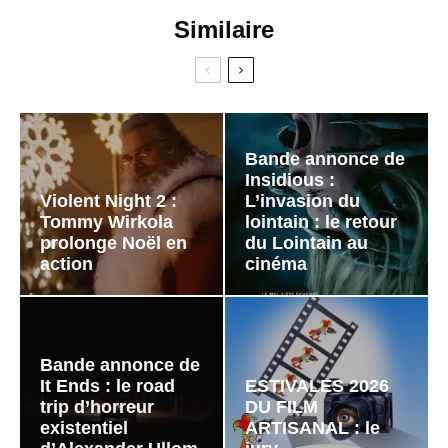
Similaire
Bande annonce de
Insidious :
Violent Night 2 :
L’invasion du
Tommy Wirkola
lointain : le retour
prolonge Noël en
du Lointain au
action
cinéma
Bande annonce de
It Ends : le road
ESTIVALES 2026
trip d’horreur
DU FILM
existentiel
ARTISANAL : le