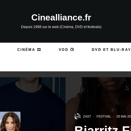
Cinealliance.fr
Depuis 1998 sur le web (Cinéma, DVD et festivals)
CINÉMA 🎞️
VOD 📺
DVD ET BLU-RAY
ZAST
·
FESTIVAL
·
28 MAI 20
Biarritz 