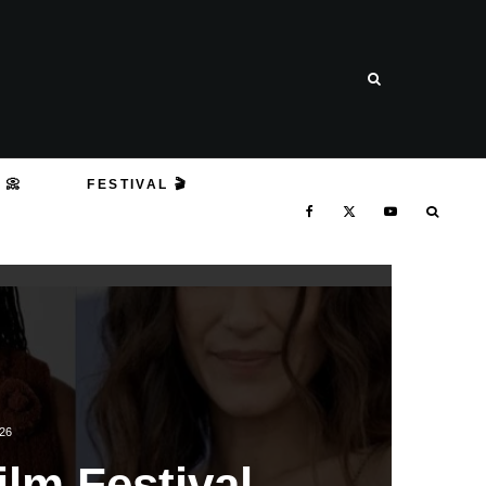
 📀
FESTIVAL 🎬
26
Film Festival