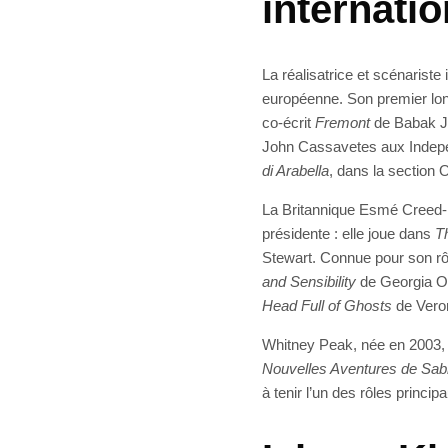
internati
La réalisatrice et scénariste
européenne. Son premier lo
co-écrit
Fremont
de Babak Jal
John Cassavetes aux Indepe
di Arabella
, dans la section O
La Britannique Esmé Creed-Mi
présidente : elle joue dans
T
Stewart. Connue pour son rôl
and Sensibility
de Georgia Oa
Head Full of Ghosts
de Veron
Whitney Peak, née en 2003, 
Nouvelles Aventures de Sab
à tenir l’un des rôles princi