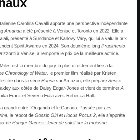
onaux
 italienne Carolina Cavalli apporte une perspective indépendante
ng
Amanda
a été présenté à Venise et Toronto en 2022. Elle a
ali, présenté à Sundance et Karlovy Vary, qui lui a valu le prix
ndent Spirit Awards en 2024. Son deuxième long
Il rapimento
rizzonti à Venise, a remporté le prix de la meilleure actrice.
les est la membre du jury la plus directement liée à la
he Chronology of Water
, le premier film réalisé par Kristen
e-titre dans la série
Hanna
sur Amazon, elle prépare
Sense
kley aux côtés de Daisy Edgar-Jones et vient de terminer
A
ika Franz et Severin Fiala avec Rebecca Hall.
a grandi entre l’Ouganda et le Canada. Passée par
Les
rina
, le reboot de
Gossip Girl
et
Hocus Pocus 2
, elle s’apprête
paux de
Hunger Games : lever de soleil sur la moisson
.