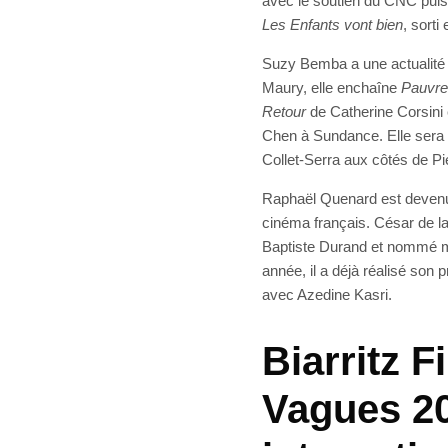
avec le soutien du CNC pui
Les Enfants vont bien
, sort
Suzy Bemba a une actualité
Maury, elle enchaîne
Pauvre
Retour
de Catherine Corsini 
Chen à Sundance. Elle sera 
Collet-Serra aux côtés de P
Raphaël Quenard est devenu 
cinéma français. César de l
Baptiste Durand et nommé m
année, il a déjà réalisé son 
avec Azedine Kasri.
Biarritz F
Vagues 20