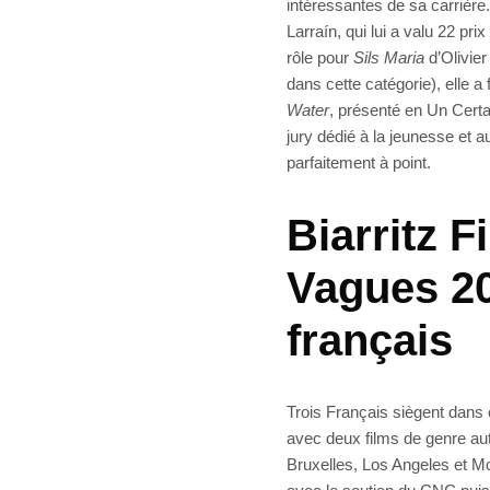
intéressantes de sa carrièr
Larraín, qui lui a valu 22 pri
rôle pour
Sils Maria
d’Olivie
dans cette catégorie), elle a
Water
, présenté en Un Cert
jury dédié à la jeunesse et
parfaitement à point.
Biarritz F
Vagues 20
français
Trois Français siègent dans 
avec deux films de genre aut
Bruxelles, Los Angeles et Mon