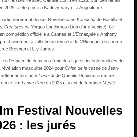
s
Toni, en famille
avec Camille Cottin en 2023. Son dernier film
i en 2025, a été primé à Karlovy Vary et à Angoulême.
 particulièrement dense. Révélée dans
Kandisha
de Bustillo et
s Créatures
de Yorgos Lanthimos (Lion d’or à Venise),
Le
en compétition officielle à Cannes et
L’Échappée
d’Anthony
prochainement à l’affiche du remake de
Cliffhanger
de Jaume
ierce Brosnan et Lily James.
en l’espace de deux ans l’une des figures incontournables du
a révélation masculine 2024 pour
Chien de la casse
de Jean-
eilleur acteur pour
Yannick
de Quentin Dupieux la même
premier film
I Love Peru
en 2025 et vient de terminer
Mystik
ilm Festival Nouvelles
26 : les jurés