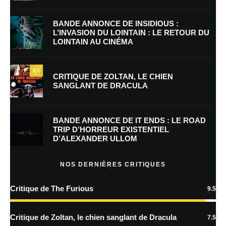
Nom
*
BANDE ANNONCE DE INSIDIOUS :
L’INVASION DU LOINTAIN : LE RETOUR DU
LOINTAIN AU CINÉMA
E-mail
*
Site web
7.5
CRITIQUE DE ZOLTAN, LE CHIEN
SANGLANT DE DRACULA
Enregistrer mon nom, mon e-mail et mon site dans le navigateur pour
mon prochain commentaire.
BANDE ANNONCE DE IT ENDS : LE ROAD
Prévenez-moi de tous les nouveaux commentaires par e-mail.
TRIP D’HORREUR EXISTENTIEL
D’ALEXANDER ULLOM
Prévenez-moi de tous les nouveaux articles par e-mail.
NOS DERNIÈRES CRITIQUES
Critique de The Furious
9.5
En savoir
plus sur la façon dont les données de vos commentaires sont
Critique de Zoltan, le chien sanglant de Dracula
7.5
traitées