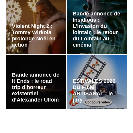
Bande annonce de
Insidious :
Violent Night 2 :
L’invasion du
Tommy Wirkola
lointain : le retour
prolonge Noël en
du Lointain au
action
cinéma
Bande annonce de
It Ends : le road
ESTIVALES 2026
trip d’horreur
DU FILM
existentiel
ARTISANAL : le
d’Alexander Ullom
jury