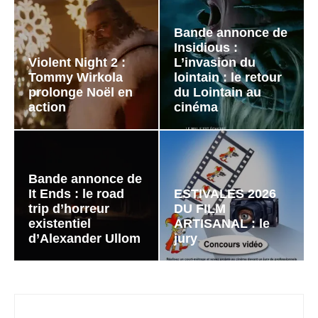
Bande annonce de
Insidious :
Violent Night 2 :
L’invasion du
Tommy Wirkola
lointain : le retour
prolonge Noël en
du Lointain au
action
cinéma
Bande annonce de
It Ends : le road
ESTIVALES 2026
trip d’horreur
DU FILM
existentiel
ARTISANAL : le
d’Alexander Ullom
jury