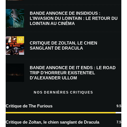
Nom
*
BANDE ANNONCE DE INSIDIOUS :
L’INVASION DU LOINTAIN : LE RETOUR DU
LOINTAIN AU CINÉMA
E-mail
*
Site web
7.5
CRITIQUE DE ZOLTAN, LE CHIEN
SANGLANT DE DRACULA
Enregistrer mon nom, mon e-mail et mon site dans le navigateur pour
mon prochain commentaire.
BANDE ANNONCE DE IT ENDS : LE ROAD
Prévenez-moi de tous les nouveaux commentaires par e-mail.
TRIP D’HORREUR EXISTENTIEL
D’ALEXANDER ULLOM
Prévenez-moi de tous les nouveaux articles par e-mail.
NOS DERNIÈRES CRITIQUES
Critique de The Furious
9.5
En savoir
plus sur la façon dont les données de vos commentaires sont
Critique de Zoltan, le chien sanglant de Dracula
7.5
traitées