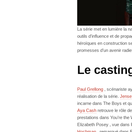
La série met en lumière la 
outils d’influence et de prop
héroïques en construction se
promesses d’un avenir radie
Le casting
Paul Grellong
, scénariste ay
réalisation de la série.
Jense
incarne dans The Boys et qui
Aya Cash
retrouve le rôle d
prestations dans You’re the
Elizabeth Posey , vue dans Pre
Hochman
, remarqué dans B