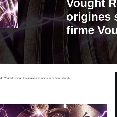
Vought Ri
origines
firme Vo
e Vought Rising : les origines sombres de la firme Vought