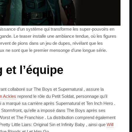
naissance d’un système qui transforme les super-pouvoirs en
agande. Le teaser installe une ambiance tendue, où les figures
rvent de pions dans un jeu de dupes, révélant que les
ux ne sont que le premier mensonge d’une longue série.
 et l’équipe
ant collaboré sur The Boys et Supernatural , assure la
n Ackles
reprend le rôle du Petit Soldat, personnage qu’il
 a marqué sa carrière après Supernatural et Ten Inch Hero .
e Stormfront, qu’elle a imposé dans The Boys après ses
 Worst et The Franchise . La distribution comprend également
tty Little Liars: Original Sin et Infinity Baby , ainsi que
Will
lue Bloods et Let Him Go .