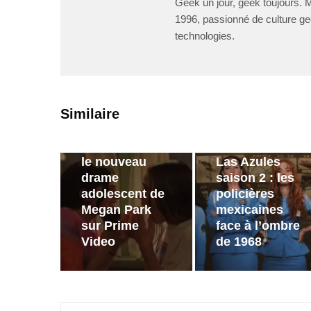
Geek un jour, geek toujours. 
1996, passionné de culture ge
technologies.
PAR
ZAST
PAR
ZAST
Similaire
Bande-
annonce de
Bande
Sterling Point :
annonce de
le nouveau
Las Azules
drame
saison 2 : les
adolescent de
policières
Megan Park
mexicaines
sur Prime
face à l’ombre
Video
de 1968