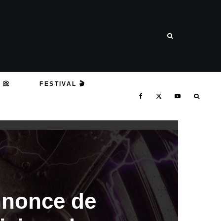
 📀
FESTIVAL 🎬
nnonce de