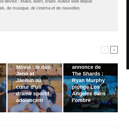
Ma devise : Make, learn, share. Auteur web depuis
ek, de musique, de cinéma et de nouvelles
PAR
ZAST
Bande
PAR
ZAST
annonce de
Wind Up: The
Bande-
Movie : le duo
annonce de
Jeno et
The Shards :
Jaemin au
Ryan Murphy
cœur d’un
plonge Los
drame sportif
Angeles dans
adolescent
l’ombre