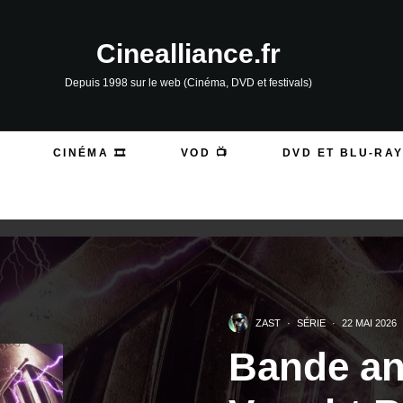
Cinealliance.fr
Depuis 1998 sur le web (Cinéma, DVD et festivals)
CINÉMA 🎞️
VOD 📺
DVD ET BLU-RAY
ZAST
·
SÉRIE
·
22 MAI 2026
Bande a