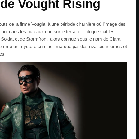
e de Vought Rising
buts de la firme Vought, à une période charnière où l’image des
nt dans les bureaux que sur le terrain. L’intrigue suit les
 Soldat et de Stormfront, alors connue sous le nom de Clara
comme un mystère criminel, marqué par des rivalités internes et
es.