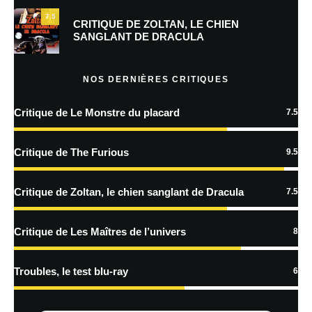
7.5
Prévenez-moi de tous les nouveaux commentaires par e-mail.
CRITIQUE DE ZOLTAN, LE CHIEN
SANGLANT DE DRACULA
Prévenez-moi de tous les nouveaux articles par e-mail.
NOS DERNIÈRES CRITIQUES
Critique de Le Monstre du placard
7.5
En savoir
plus sur la façon dont les données de vos commentaires sont
Critique de The Furious
9.5
traitées
Critique de Zoltan, le chien sanglant de Dracula
7.5
Critique de Les Maîtres de l’univers
8
Troubles, le test blu-ray
6