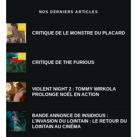
Commentaire
*
NOS DERNIERS ARTICLES
7.5
CRITIQUE DE LE MONSTRE DU PLACARD
9.5
CRITIQUE DE THE FURIOUS
Nom
*
VIOLENT NIGHT 2 : TOMMY WIRKOLA
PROLONGE NOËL EN ACTION
E-mail
*
Site web
BANDE ANNONCE DE INSIDIOUS :
L’INVASION DU LOINTAIN : LE RETOUR DU
LOINTAIN AU CINÉMA
Enregistrer mon nom, mon e-mail et mon site dans le navigateur pour
mon prochain commentaire.