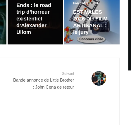
PAR
YANICK RUF
Ends : le road
trip d’horreur
ESTIVALES
existentiel
2026 DU FILM
d’Alexander
ARTISANAL :
Ullom
le jury
Suivant
Bande annonce de Little Brother
: John Cena de retour