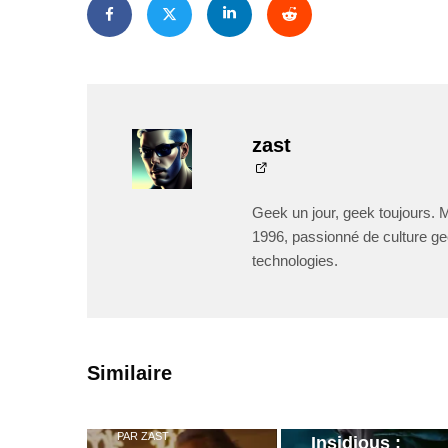
zast
Geek un jour, geek toujours. 
1996, passionné de culture ge
technologies.
PAR
ZAST
Similaire
Bande
annonce de
PAR
ZAST
Insidious :