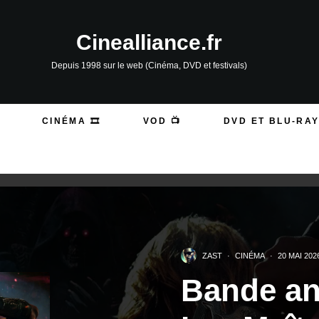
Cinealliance.fr
Depuis 1998 sur le web (Cinéma, DVD et festivals)
CINÉMA 🎞️
VOD 📺
DVD ET BLU-RAY
ZAST
·
CINÉMA
·
20 MAI 202
Bande an