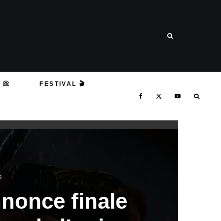
 📀
FESTIVAL 🎬
6
nonce finale