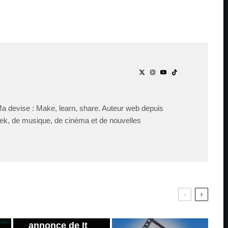
Ma devise : Make, learn, share. Auteur web depuis
ek, de musique, de cinéma et de nouvelles
PAR
ZAST
Bande
annonce de It