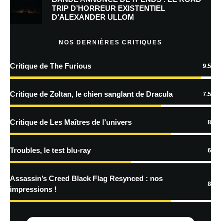
Prévenez-moi de tous les nouveaux commentaires par e-mail.
TRIP D’HORREUR EXISTENTIEL
D’ALEXANDER ULLOM
Prévenez-moi de tous les nouveaux articles par e-mail.
NOS DERNIÈRES CRITIQUES
Critique de The Furious
9.5
En savoir
plus sur la façon dont les données de vos commentaires sont
Critique de Zoltan, le chien sanglant de Dracula
7.5
traitées
Critique de Les Maîtres de l’univers
8
Troubles, le test blu-ray
6
Assassin’s Creed Black Flag Resynced : nos
8
impressions !