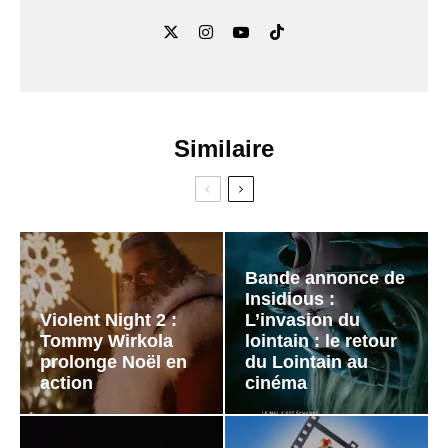
Similaire
Bande annonce de
Insidious :
Violent Night 2 :
L’invasion du
Tommy Wirkola
lointain : le retour
prolonge Noël en
du Lointain au
action
cinéma