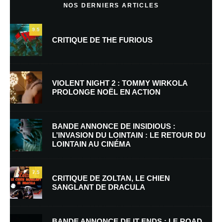
NOS DERNIERS ARTICLES
9.5
CRITIQUE DE THE FURIOUS
VIOLENT NIGHT 2 : TOMMY WIRKOLA
PROLONGE NOËL EN ACTION
Nom
*
BANDE ANNONCE DE INSIDIOUS :
L’INVASION DU LOINTAIN : LE RETOUR DU
LOINTAIN AU CINÉMA
E-mail
*
Site web
7.5
CRITIQUE DE ZOLTAN, LE CHIEN
SANGLANT DE DRACULA
Enregistrer mon nom, mon e-mail et mon site dans le navigateur pour
mon prochain commentaire.
BANDE ANNONCE DE IT ENDS : LE ROAD