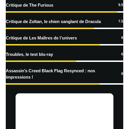
Critique de The Furious
9.5
En savoir
plus sur la façon dont les données de vos commentaires sont
Critique de Zoltan, le chien sanglant de Dracula
7.5
traitées
Critique de Les Maîtres de l’univers
8
Troubles, le test blu-ray
6
Assassin’s Creed Black Flag Resynced : nos
8
impressions !