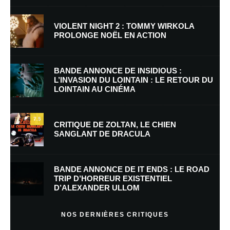
VIOLENT NIGHT 2 : TOMMY WIRKOLA
PROLONGE NOËL EN ACTION
Nom
*
BANDE ANNONCE DE INSIDIOUS :
L’INVASION DU LOINTAIN : LE RETOUR DU
LOINTAIN AU CINÉMA
E-mail
*
Site web
7.5
CRITIQUE DE ZOLTAN, LE CHIEN
SANGLANT DE DRACULA
Enregistrer mon nom, mon e-mail et mon site dans le navigateur pour
mon prochain commentaire.
BANDE ANNONCE DE IT ENDS : LE ROAD
Prévenez-moi de tous les nouveaux commentaires par e-mail.
TRIP D’HORREUR EXISTENTIEL
D’ALEXANDER ULLOM
Prévenez-moi de tous les nouveaux articles par e-mail.
NOS DERNIÈRES CRITIQUES