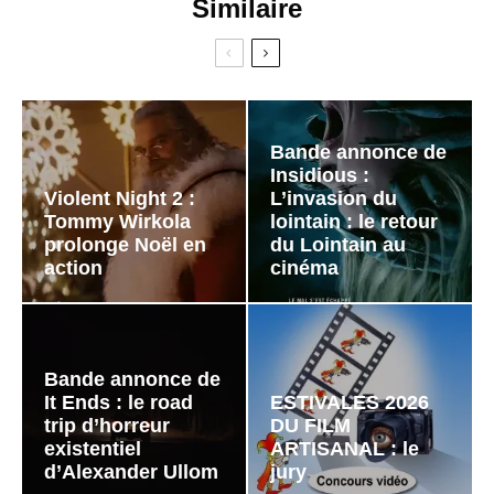
Similaire
Bande annonce de
Insidious :
Violent Night 2 :
L’invasion du
Tommy Wirkola
lointain : le retour
prolonge Noël en
du Lointain au
action
cinéma
Bande annonce de
It Ends : le road
ESTIVALES 2026
trip d’horreur
DU FILM
existentiel
ARTISANAL : le
d’Alexander Ullom
jury