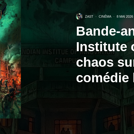
ZAST
·
CINÉMA
·
8 MAI 2026
Bande-an
Institute
chaos su
comédie 