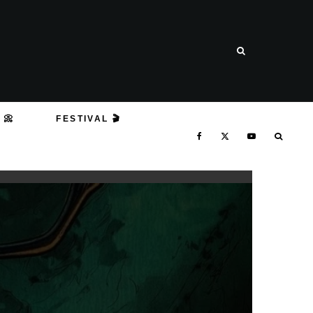
 📀
FESTIVAL 🎬