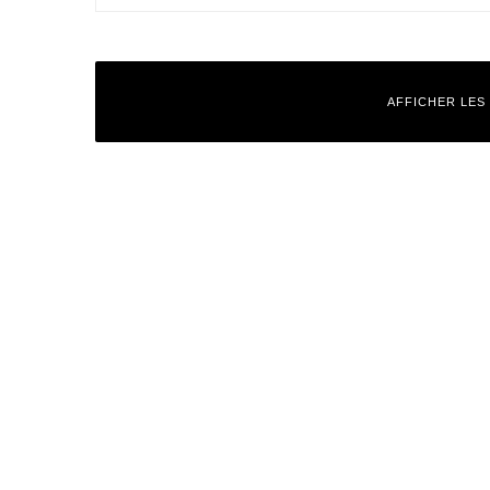
AFFICHER LES
Laisser un commentaire
Votre adresse e-mail ne sera pas publiée.
Les champs obligatoires
Commentaire
*