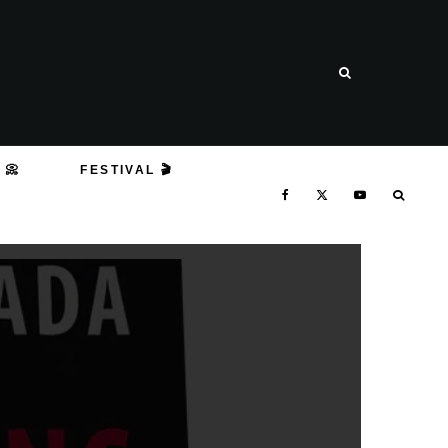
 📀
FESTIVAL 🎬