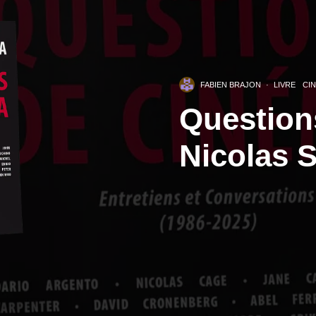
FABIEN BRAJON
·
LIVRE
CI
Question
Nicolas 