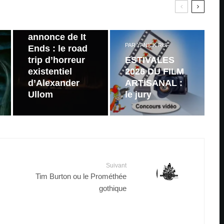
PAR
ZAST
Bande
annonce de It
PAR
YANICK RUF
Ends : le road
trip d’horreur
ESTIVALES
existentiel
2026 DU FILM
d’Alexander
ARTISANAL :
Ullom
le jury
Suivant
Tim Burton ou le Prométhée
gothique