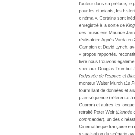
l’auteur dans sa préface; le 
pour les étudiants, les histor
cinéma ». Certains sont inéd
enregistré à la sortie de
King
des musiciens Maurice Jarre
réalisatrice Agnès Varda en
Campion et David Lynch, ava
« propos rapportés, reconstit
livre nous trouvons égalemen
spéciaux Douglas Trumbull 
l’odyssée de l’espace
et
Bla
monteur Walter Murch (
Le P
fourmillant de données et a
plan-séquence (référence à c
Cuaron) et autres les longueu
retraité Peter Weir (
L’année 
commander
), un des cinéas
Cinémathèque française en
visualisation du scénario ava