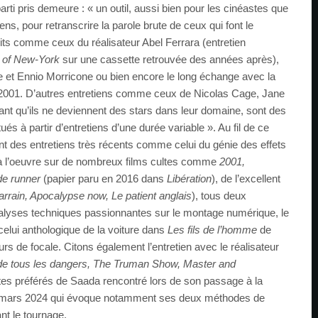
parti pris demeure : « un outil, aussi bien pour les cinéastes que
iens, pour retranscrire la parole brute de ceux qui font le
its comme ceux du réalisateur Abel Ferrara (entretien
 of New-York
sur une cassette retrouvée des années après),
 et Ennio Morricone ou bien encore le long échange avec la
 2001. D’autres entretiens comme ceux de Nicolas Cage, Jane
nt qu’ils ne deviennent des stars dans leur domaine, sont des
ués à partir d’entretiens d’une durée variable ». Au fil de ce
t des entretiens très récents comme celui du génie des effets
à l’oeuvre sur de nombreux films cultes comme
2001,
de runner
(papier paru en 2016 dans
Libération
), de l’excellent
arrain, Apocalypse now, Le patient anglais
), tous deux
nalyses techniques passionnantes sur le montage numérique, le
elui anthologique de la voiture dans
Les fils de l’homme
de
rs de focale. Citons également l’entretien avec le réalisateur
de tous les dangers, The Truman Show, Master and
tes préférés de Saada rencontré lors de son passage à la
 mars 2024 qui évoque notamment ses deux méthodes de
nt le tournage.