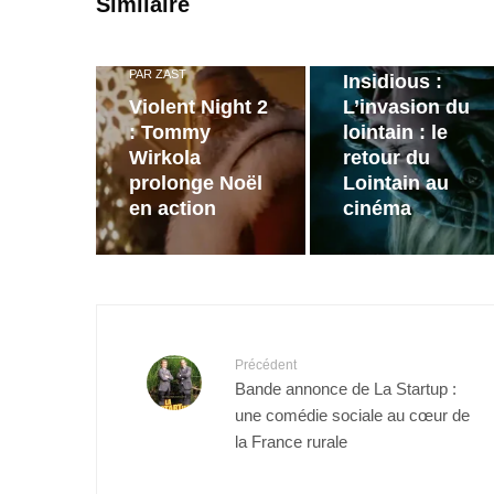
Similaire
Bande
annonce de
PAR
ZAST
Insidious :
Violent Night 2
L’invasion du
: Tommy
lointain : le
Wirkola
retour du
prolonge Noël
Lointain au
en action
cinéma
Précédent
Bande annonce de La Startup :
une comédie sociale au cœur de
la France rurale