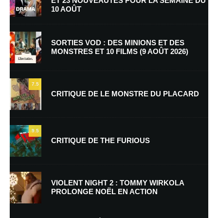
ET 23 NOUVEAUTÉS POUR LA SEMAINE DU
10 AOÛT
SORTIES VOD : DES MINIONS ET DES
MONSTRES ET 10 FILMS (9 AOÛT 2026)
Nom
*
7.5
CRITIQUE DE LE MONSTRE DU PLACARD
E-mail
*
Site web
9.5
CRITIQUE DE THE FURIOUS
Enregistrer mon nom, mon e-mail et mon site dans le navigateur pour
mon prochain commentaire.
Prévenez-moi de tous les nouveaux commentaires par e-mail.
VIOLENT NIGHT 2 : TOMMY WIRKOLA
PROLONGE NOËL EN ACTION
Prévenez-moi de tous les nouveaux articles par e-mail.