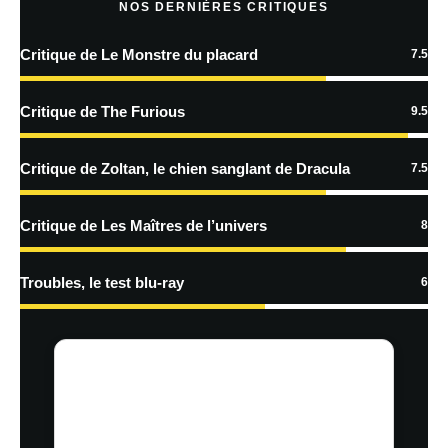
NOS DERNIÈRES CRITIQUES
Critique de Le Monstre du placard
7.5
En savoir
plus sur la façon dont les données de vos commentaires sont
Critique de The Furious
9.5
traitées
Critique de Zoltan, le chien sanglant de Dracula
7.5
Critique de Les Maîtres de l’univers
8
Troubles, le test blu-ray
6