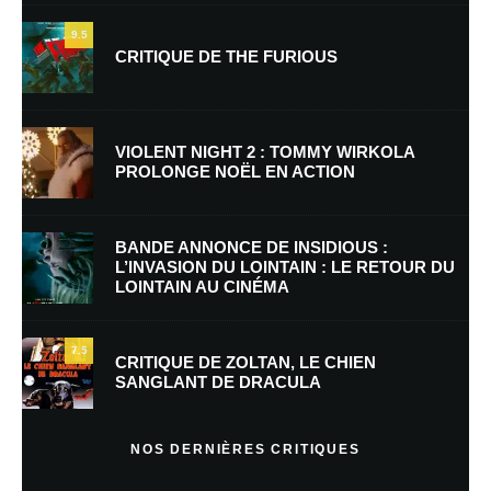
9.5
CRITIQUE DE THE FURIOUS
Nom
*
VIOLENT NIGHT 2 : TOMMY WIRKOLA
PROLONGE NOËL EN ACTION
E-mail
*
Site web
BANDE ANNONCE DE INSIDIOUS :
L’INVASION DU LOINTAIN : LE RETOUR DU
LOINTAIN AU CINÉMA
Enregistrer mon nom, mon e-mail et mon site dans le navigateur pour
mon prochain commentaire.
7.5
Prévenez-moi de tous les nouveaux commentaires par e-mail.
CRITIQUE DE ZOLTAN, LE CHIEN
SANGLANT DE DRACULA
Prévenez-moi de tous les nouveaux articles par e-mail.
NOS DERNIÈRES CRITIQUES