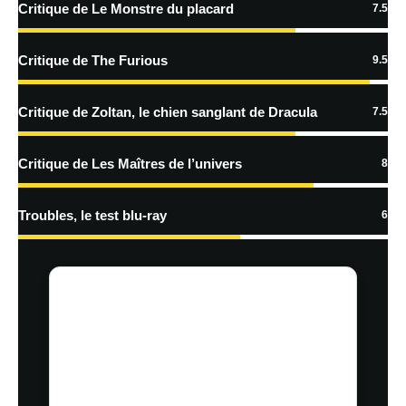
Critique de Le Monstre du placard
7.5
En savoir
plus sur la façon dont les données de vos commentaires sont
Critique de The Furious
9.5
traitées
Critique de Zoltan, le chien sanglant de Dracula
7.5
Critique de Les Maîtres de l’univers
8
Troubles, le test blu-ray
6