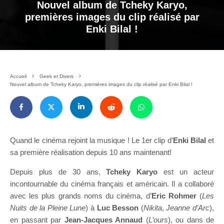
Nouvel album de Tcheky Karyo,
premières images du clip réalisé par
Enki Bilal !
Accueil
Geek et Divers
Nouvel album de Tcheky Karyo, premières images du clip réalisé par Enki Bilal !
Quand le cinéma rejoint la musique ! Le 1er clip d’
Enki Bilal
et
sa première réalisation depuis 10 ans maintenant!
Depuis plus de 30 ans,
Tcheky Karyo
est un acteur
incontournable du cinéma français et américain. Il a collaboré
avec les plus grands noms du cinéma, d’
Eric Rohmer
(
Les
Nuits de la Pleine Lune
) à
Luc Besson
(
Nikita
,
Jeanne d’Arc
),
en passant par
Jean-Jacques Annaud
(
L’ours
), ou dans de