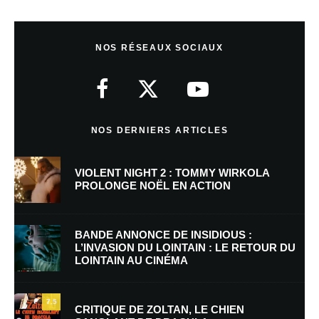
Laisser un commentaire
NOS RÉSEAUX SOCIAUX
Votre adresse e-mail ne sera pas publiée.
Les champs obligatoires sont
indiqués avec
*
Commentaire
*
NOS DERNIERS ARTICLES
VIOLENT NIGHT 2 : TOMMY WIRKOLA
PROLONGE NOËL EN ACTION
BANDE ANNONCE DE INSIDIOUS :
L’INVASION DU LOINTAIN : LE RETOUR DU
LOINTAIN AU CINÉMA
Nom
*
7.5
CRITIQUE DE ZOLTAN, LE CHIEN