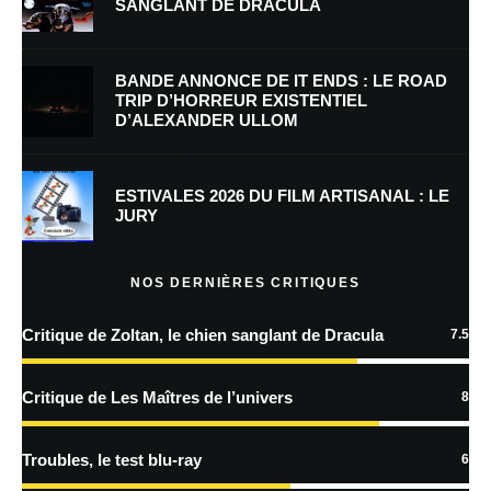
SANGLANT DE DRACULA
E-mail
*
Site web
BANDE ANNONCE DE IT ENDS : LE ROAD
TRIP D’HORREUR EXISTENTIEL
D’ALEXANDER ULLOM
Enregistrer mon nom, mon e-mail et mon site dans le navigateur pour
mon prochain commentaire.
Prévenez-moi de tous les nouveaux commentaires par e-mail.
ESTIVALES 2026 DU FILM ARTISANAL : LE
JURY
Prévenez-moi de tous les nouveaux articles par e-mail.
NOS DERNIÈRES CRITIQUES
Critique de Zoltan, le chien sanglant de Dracula
7.5
En savoir
plus sur la façon dont les données de vos commentaires sont
Critique de Les Maîtres de l’univers
8
traitées
Troubles, le test blu-ray
6