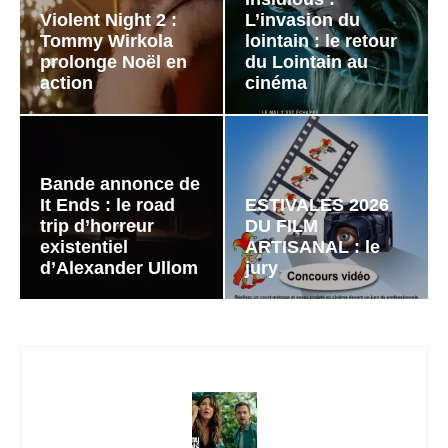
Violent Night 2 :
L’invasion du
Tommy Wirkola
lointain : le retour
prolonge Noël en
du Lointain au
action
cinéma
Bande annonce de
It Ends : le road
ESTIVALES 2026
trip d’horreur
DU FILM
existentiel
ARTISANAL : le
d’Alexander Ullom
jury