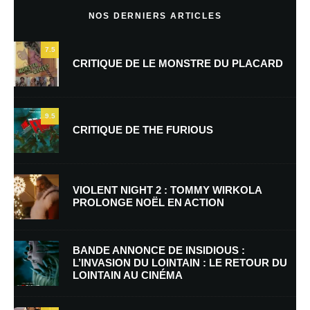
NOS DERNIERS ARTICLES
7.5
CRITIQUE DE LE MONSTRE DU PLACARD
9.5
CRITIQUE DE THE FURIOUS
Nom
*
VIOLENT NIGHT 2 : TOMMY WIRKOLA
PROLONGE NOËL EN ACTION
E-mail
*
Site web
BANDE ANNONCE DE INSIDIOUS :
L’INVASION DU LOINTAIN : LE RETOUR DU
LOINTAIN AU CINÉMA
Enregistrer mon nom, mon e-mail et mon site dans le navigateur pour
mon prochain commentaire.