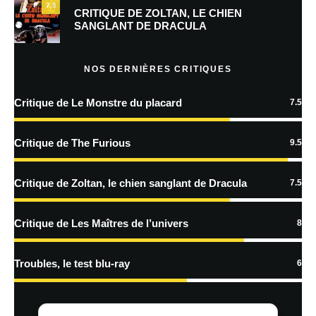
7.5
Prévenez-moi de tous les nouveaux commentaires par e-mail.
CRITIQUE DE ZOLTAN, LE CHIEN
SANGLANT DE DRACULA
Prévenez-moi de tous les nouveaux articles par e-mail.
NOS DERNIÈRES CRITIQUES
Critique de Le Monstre du placard
7.5
En savoir
plus sur la façon dont les données de vos commentaires sont
Critique de The Furious
9.5
traitées
Critique de Zoltan, le chien sanglant de Dracula
7.5
Critique de Les Maîtres de l’univers
8
Troubles, le test blu-ray
6