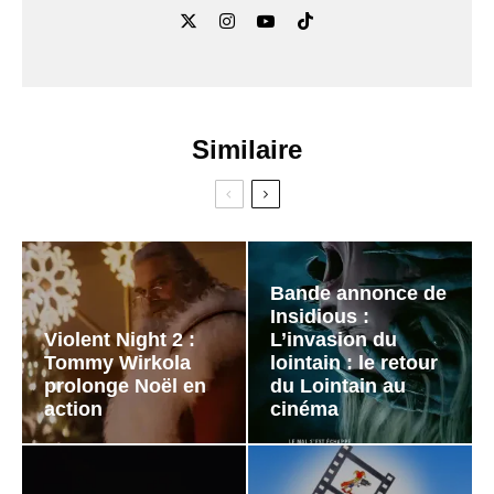
Similaire
Bande annonce de
Insidious :
Violent Night 2 :
L’invasion du
Tommy Wirkola
lointain : le retour
prolonge Noël en
du Lointain au
action
cinéma