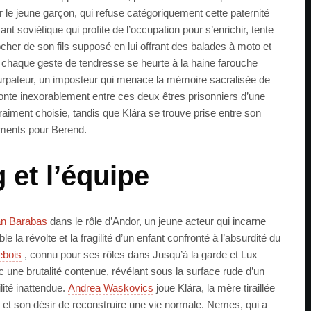
 le jeune garçon, qui refuse catégoriquement cette paternité
 soviétique qui profite de l’occupation pour s’enrichir, tente
her de son fils supposé en lui offrant des balades à moto et
 chaque geste de tendresse se heurte à la haine farouche
usurpateur, un imposteur qui menace la mémoire sacralisée de
onte inexorablement entre ces deux êtres prisonniers d’une
raiment choisie, tandis que Klára se trouve prise entre son
iments pour Berend.
 et l’équipe
án Barabas
dans le rôle d’Andor, un jeune acteur qui incarne
 la révolte et la fragilité d’un enfant confronté à l’absurdité du
ebois
, connu pour ses rôles dans Jusqu’à la garde et Lux
une brutalité contenue, révélant sous la surface rude d’un
ité inattendue.
Andrea Waskovics
joue Klára, la mère tiraillée
et son désir de reconstruire une vie normale. Nemes, qui a