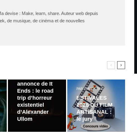
Ma devise : Make, learn, share. Auteur web depuis
ek, de musique, de cinéma et de nouvelles
PAR
ZAST
Bande
annonce de It
PAR
YANICK RUF
Ends : le road
trip d’horreur
ESTIVALES
existentiel
2026 DU FILM
d’Alexander
ARTISANAL :
Ullom
le jury