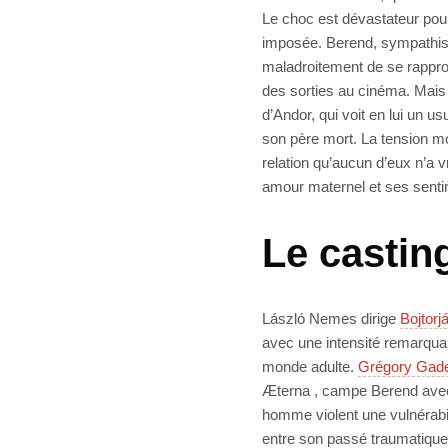
Le choc est dévastateur pour
imposée. Berend, sympathisant
maladroitement de se rapproc
des sorties au cinéma. Mais
d’Andor, qui voit en lui un 
son père mort. La tension m
relation qu’aucun d’eux n’a v
amour maternel et ses sent
Le casting
László Nemes dirige
Bojtorj
avec une intensité remarquable
monde adulte.
Grégory Gad
Æterna , campe Berend avec 
homme violent une vulnérabil
entre son passé traumatique 