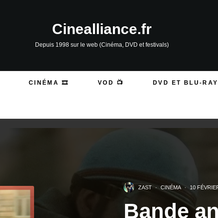
Cinealliance.fr
Depuis 1998 sur le web (Cinéma, DVD et festivals)
CINÉMA 🎞️
VOD 📺
DVD ET BLU-RAY
ZAST
·
CINÉMA
·
10 FÉVRIE
Bande an