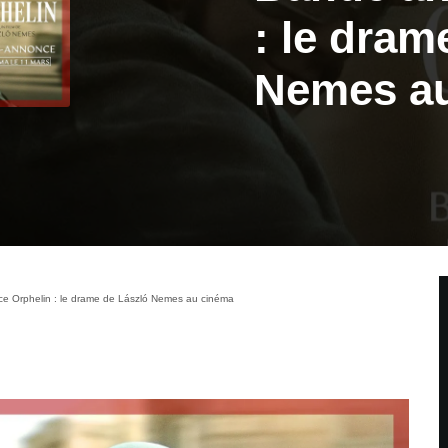
: le dram
Nemes a
e Orphelin : le drame de László Nemes au cinéma