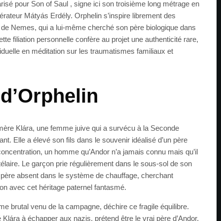
risé pour Son of Saul , signe ici son troisième long métrage en
pérateur Mátyás Erdély. Orphelin s’inspire librement des
 de Nemes, qui a lui-même cherché son père biologique dans
te filiation personnelle confère au projet une authenticité rare,
iduelle en méditation sur les traumatismes familiaux et
 d’Orphelin
mère Klára, une femme juive qui a survécu à la Seconde
t. Elle a élevé son fils dans le souvenir idéalisé d’un père
oncentration, un homme qu’Andor n’a jamais connu mais qu’il
laire. Le garçon prie régulièrement dans le sous-sol de son
 père absent dans le système de chauffage, cherchant
n avec cet héritage paternel fantasmé.
e brutal venu de la campagne, déchire ce fragile équilibre.
dé Klára à échapper aux nazis, prétend être le vrai père d’Andor.