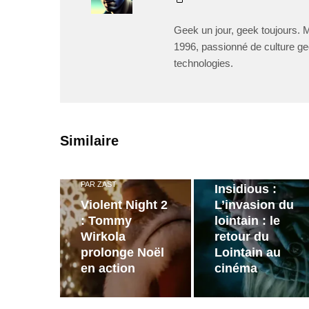
Geek un jour, geek toujours. 
1996, passionné de culture ge
technologies.
PAR
ZAST
Similaire
Bande
annonce de
PAR
ZAST
Insidious :
Violent Night 2
L’invasion du
: Tommy
lointain : le
Wirkola
retour du
prolonge Noël
Lointain au
en action
cinéma