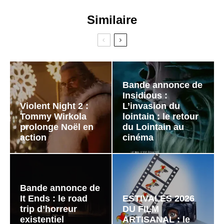
Similaire
Bande annonce de
Insidious :
Violent Night 2 :
L’invasion du
Tommy Wirkola
lointain : le retour
prolonge Noël en
du Lointain au
action
cinéma
Bande annonce de
It Ends : le road
ESTIVALES 2026
trip d’horreur
DU FILM
existentiel
ARTISANAL : le