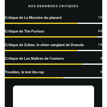
NOS DERNIÈRES CRITIQUES
Critique de Le Monstre du placard
7.5
En savoir
plus sur la façon dont les données de vos commentaires sont
Critique de The Furious
9.5
traitées
Critique de Zoltan, le chien sanglant de Dracula
7.5
Critique de Les Maîtres de l’univers
8
Troubles, le test blu-ray
6