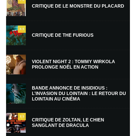
CRITIQUE DE LE MONSTRE DU PLACARD
9.5
CRITIQUE DE THE FURIOUS
Nom
*
VIOLENT NIGHT 2 : TOMMY WIRKOLA
PROLONGE NOËL EN ACTION
E-mail
*
Site web
BANDE ANNONCE DE INSIDIOUS :
L’INVASION DU LOINTAIN : LE RETOUR DU
LOINTAIN AU CINÉMA
Enregistrer mon nom, mon e-mail et mon site dans le navigateur pour
mon prochain commentaire.
7.5
Prévenez-moi de tous les nouveaux commentaires par e-mail.
CRITIQUE DE ZOLTAN, LE CHIEN
SANGLANT DE DRACULA
Prévenez-moi de tous les nouveaux articles par e-mail.