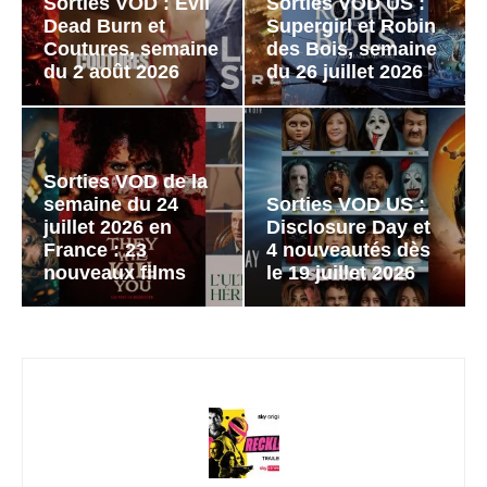
Sorties VOD : Evil
Sorties VOD US :
Dead Burn et
Supergirl et Robin
Coutures, semaine
des Bois, semaine
du 2 août 2026
du 26 juillet 2026
Sorties VOD de la
semaine du 24
Sorties VOD US :
juillet 2026 en
Disclosure Day et
France : 23
4 nouveautés dès
nouveaux films
le 19 juillet 2026