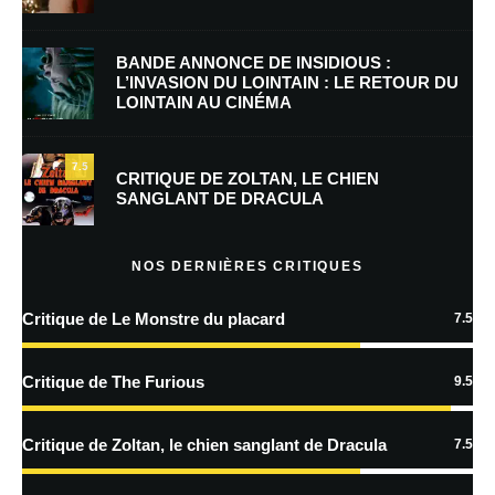
E-mail
*
Site web
BANDE ANNONCE DE INSIDIOUS :
L’INVASION DU LOINTAIN : LE RETOUR DU
LOINTAIN AU CINÉMA
Enregistrer mon nom, mon e-mail et mon site dans le navigateur pour
mon prochain commentaire.
7.5
Prévenez-moi de tous les nouveaux commentaires par e-mail.
CRITIQUE DE ZOLTAN, LE CHIEN
SANGLANT DE DRACULA
Prévenez-moi de tous les nouveaux articles par e-mail.
NOS DERNIÈRES CRITIQUES
Critique de Le Monstre du placard
7.5
En savoir
plus sur la façon dont les données de vos commentaires sont
Critique de The Furious
9.5
traitées
Critique de Zoltan, le chien sanglant de Dracula
7.5