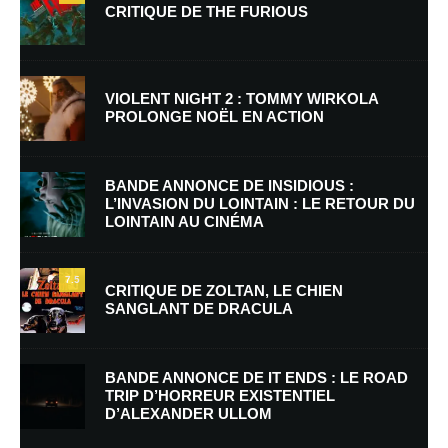
CRITIQUE DE THE FURIOUS
VIOLENT NIGHT 2 : TOMMY WIRKOLA
PROLONGE NOËL EN ACTION
Nom
*
BANDE ANNONCE DE INSIDIOUS :
L’INVASION DU LOINTAIN : LE RETOUR DU
LOINTAIN AU CINÉMA
E-mail
*
Site web
7.5
CRITIQUE DE ZOLTAN, LE CHIEN
SANGLANT DE DRACULA
Enregistrer mon nom, mon e-mail et mon site dans le navigateur pour
mon prochain commentaire.
BANDE ANNONCE DE IT ENDS : LE ROAD
Prévenez-moi de tous les nouveaux commentaires par e-mail.
TRIP D’HORREUR EXISTENTIEL
D’ALEXANDER ULLOM
Prévenez-moi de tous les nouveaux articles par e-mail.