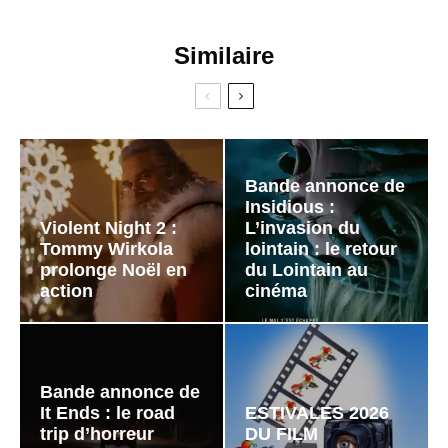
Similaire
Bande annonce de
Insidious :
Violent Night 2 :
L’invasion du
Tommy Wirkola
lointain : le retour
prolonge Noël en
du Lointain au
action
cinéma
Bande annonce de
It Ends : le road
ESTIVALES 2026
trip d’horreur
DU FILM