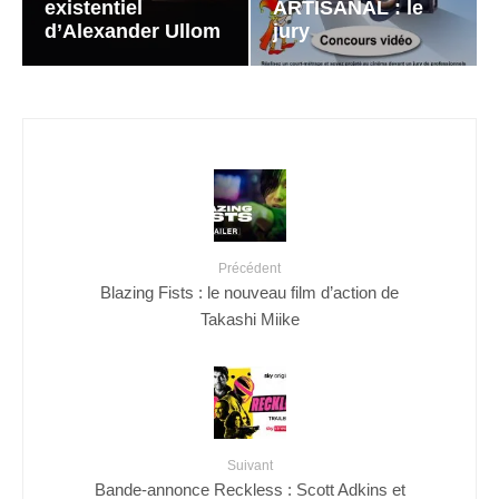
existentiel
ARTISANAL : le
d’Alexander Ullom
jury
Précédent
Blazing Fists : le nouveau film d’action de
Takashi Miike
Suivant
Bande-annonce Reckless : Scott Adkins et