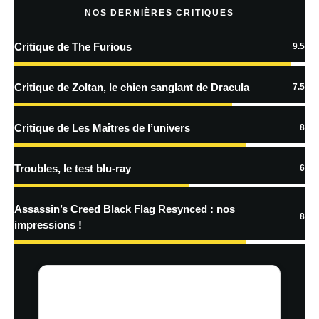
NOS DERNIÈRES CRITIQUES
Critique de The Furious
9.5
En savoir
plus sur la façon dont les données de vos commentaires sont
Critique de Zoltan, le chien sanglant de Dracula
7.5
traitées
Critique de Les Maîtres de l’univers
8
Troubles, le test blu-ray
6
Assassin’s Creed Black Flag Resynced : nos
8
impressions !