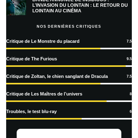
Prévenez-moi de tous les nouveaux commentaires par e-mail.
L’INVASION DU LOINTAIN : LE RETOUR DU
LOINTAIN AU CINÉMA
Prévenez-moi de tous les nouveaux articles par e-mail.
NOS DERNIÈRES CRITIQUES
Critique de Le Monstre du placard
7.5
En savoir
plus sur la façon dont les données de vos commentaires sont
Critique de The Furious
9.5
traitées
Critique de Zoltan, le chien sanglant de Dracula
7.5
Critique de Les Maîtres de l’univers
8
Troubles, le test blu-ray
6