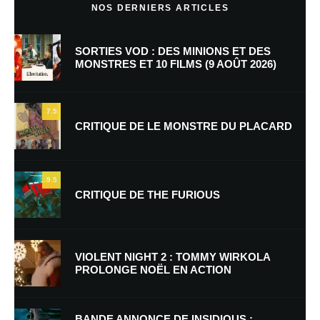
NOS DERNIERS ARTICLES
SORTIES VOD : DES MINIONS ET DES
MONSTRES ET 10 FILMS (9 AOÛT 2026)
7.5
CRITIQUE DE LE MONSTRE DU PLACARD
Nom
*
9.5
CRITIQUE DE THE FURIOUS
E-mail
*
Site web
VIOLENT NIGHT 2 : TOMMY WIRKOLA
PROLONGE NOËL EN ACTION
Enregistrer mon nom, mon e-mail et mon site dans le navigateur pour
mon prochain commentaire.
BANDE ANNONCE DE INSIDIOUS :