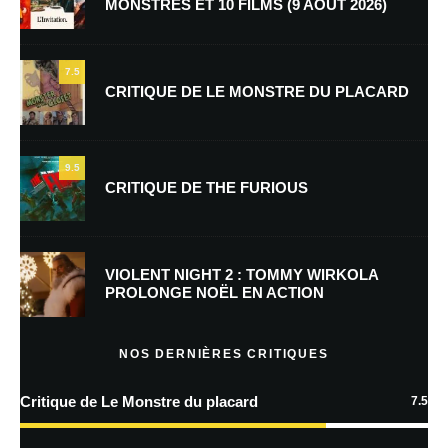
MONSTRES ET 10 FILMS (9 AOÛT 2026)
Nom
*
7.5
CRITIQUE DE LE MONSTRE DU PLACARD
E-mail
*
Site web
9.5
CRITIQUE DE THE FURIOUS
Enregistrer mon nom, mon e-mail et mon site dans le navigateur pour
mon prochain commentaire.
Prévenez-moi de tous les nouveaux commentaires par e-mail.
VIOLENT NIGHT 2 : TOMMY WIRKOLA
PROLONGE NOËL EN ACTION
Prévenez-moi de tous les nouveaux articles par e-mail.
NOS DERNIÈRES CRITIQUES
Critique de Le Monstre du placard
7.5
En savoir
plus sur la façon dont les données de vos commentaires sont