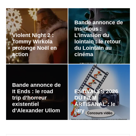
Bande annonce de
Insidious :
Violent Night 2 :
L’invasion du
Tommy Wirkola
lointain : le retour
prolonge Noël en
du Lointain au
action
cinéma
Bande annonce de
It Ends : le road
ESTIVALES 2026
trip d’horreur
DU FILM
existentiel
ARTISANAL : le
d’Alexander Ullom
jury