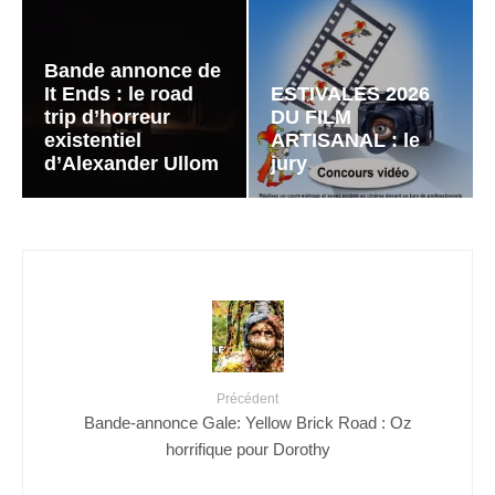
Bande annonce de
It Ends : le road
ESTIVALES 2026
trip d’horreur
DU FILM
existentiel
ARTISANAL : le
d’Alexander Ullom
jury
Précédent
Bande-annonce Gale: Yellow Brick Road : Oz
horrifique pour Dorothy