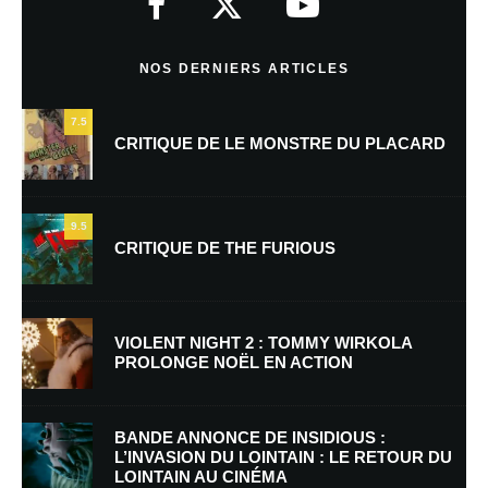
Commentaire
*
NOS DERNIERS ARTICLES
7.5
CRITIQUE DE LE MONSTRE DU PLACARD
9.5
CRITIQUE DE THE FURIOUS
Nom
*
VIOLENT NIGHT 2 : TOMMY WIRKOLA
PROLONGE NOËL EN ACTION
E-mail
*
Site web
BANDE ANNONCE DE INSIDIOUS :
L’INVASION DU LOINTAIN : LE RETOUR DU
LOINTAIN AU CINÉMA
Enregistrer mon nom, mon e-mail et mon site dans le navigateur pour