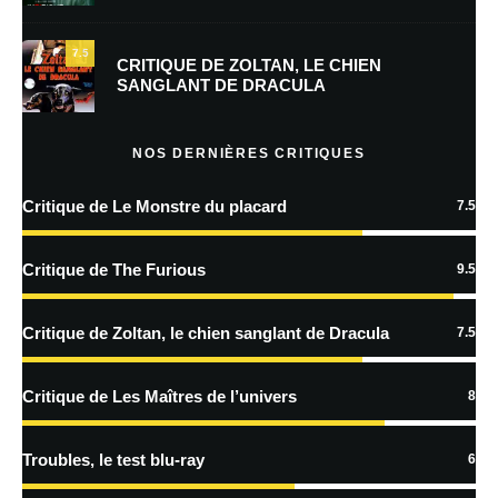
mon prochain commentaire.
7.5
Prévenez-moi de tous les nouveaux commentaires par e-mail.
CRITIQUE DE ZOLTAN, LE CHIEN
SANGLANT DE DRACULA
Prévenez-moi de tous les nouveaux articles par e-mail.
NOS DERNIÈRES CRITIQUES
Critique de Le Monstre du placard
7.5
En savoir
plus sur la façon dont les données de vos commentaires sont
Critique de The Furious
9.5
traitées
Critique de Zoltan, le chien sanglant de Dracula
7.5
Critique de Les Maîtres de l’univers
8
Troubles, le test blu-ray
6