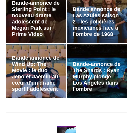
Bande-annonce de
Sterling Point : le
Bande annonce de
nouveau drame
Las Azules saison
adolescent de
2 : les policières
Megan Park sur
mexicaines face à
Prime Video
l’ombre de 1968
Bande annonce de
Wind Up: The
Bande-annonce de
Movie : le duo
The Shards : Ryan
Jeno et Jaemin au
Murphy plonge
cœur d’un drame
Los Angeles dans
sportif adolescent
l’ombre