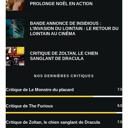
PROLONGE NOËL EN ACTION
E-mail
*
Site web
BANDE ANNONCE DE INSIDIOUS :
L’INVASION DU LOINTAIN : LE RETOUR DU
LOINTAIN AU CINÉMA
Enregistrer mon nom, mon e-mail et mon site dans le navigateur pour
mon prochain commentaire.
7.5
Prévenez-moi de tous les nouveaux commentaires par e-mail.
CRITIQUE DE ZOLTAN, LE CHIEN
SANGLANT DE DRACULA
Prévenez-moi de tous les nouveaux articles par e-mail.
NOS DERNIÈRES CRITIQUES
Critique de Le Monstre du placard
7.5
En savoir
plus sur la façon dont les données de vos commentaires sont
Critique de The Furious
9.5
traitées
Critique de Zoltan, le chien sanglant de Dracula
7.5