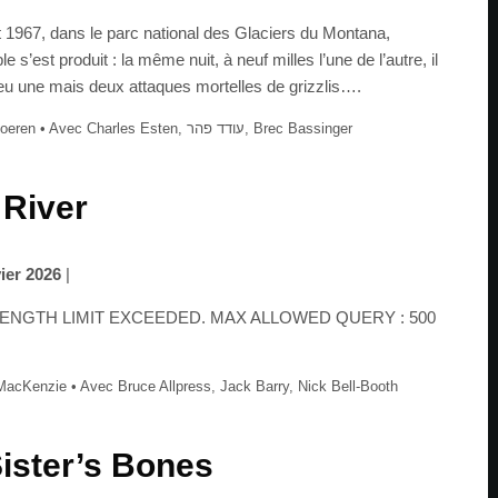
 1967, dans le parc national des Glaciers du Montana,
e s’est produit : la même nuit, à neuf milles l’une de l’autre, il
eu une mais deux attaques mortelles de grizzlis….
De Burke Doeren • Avec Charles Esten, עודד פהר, Brec Bassinger
 River
vier 2026
|
ENGTH LIMIT EXCEEDED. MAX ALLOWED QUERY : 500
…
acKenzie • Avec Bruce Allpress, Jack Barry, Nick Bell-Booth
ister’s Bones