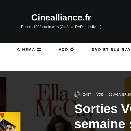
Cinealliance.fr
Depuis 1998 sur le web (Cinéma, DVD et festivals)
CINÉMA 🎞️
VOD 📺
DVD ET BLU-RAY
ZAST
·
VOD
·
25 JANVIER 2
Sorties 
semaine 