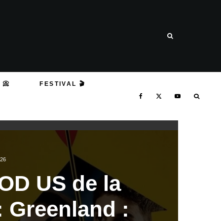
 📀
FESTIVAL 🎬
026
VOD US de la
: Greenland :