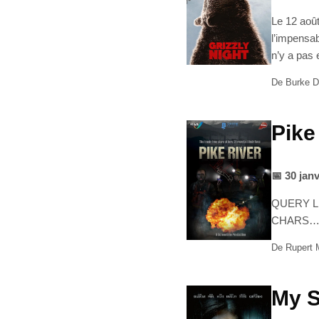
Le 12 août
l’impensabl
n’y a pas 
Pike
📅 30 jan
QUERY L
CHARS
De Rupert M
My S