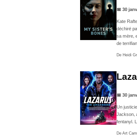
📅 30 jan
Kate Rafte
déchiré pa
sa mère, e
de terrifi
De Heidi Gr
Laza
📅 30 jan
Un justici
Jackson, a
fentanyl. 
De Art Cam