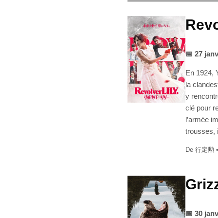
Revo
📅 27 jan
En 1924, Y
la clandes
y rencontr
clé pour 
l’armée im
trousses, 
De 行定勲 
Griz
📅 30 jan