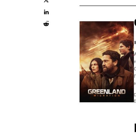

A
r
G
l
r
D
E