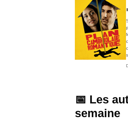

S
p
f
c
c
s
D
📅 Les aut
semaine