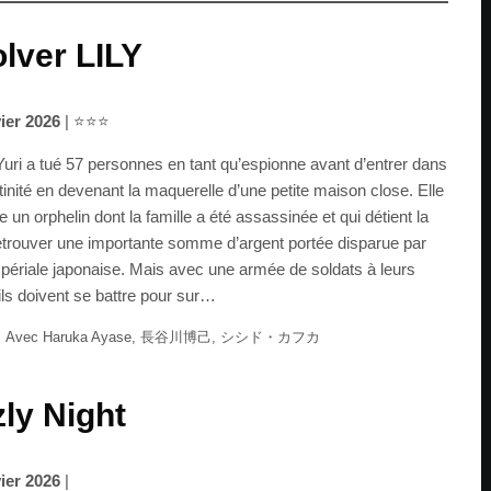
lver LILY
vier 2026
| ⭐⭐⭐
uri a tué 57 personnes en tant qu’espionne avant d’entrer dans
tinité en devenant la maquerelle d’une petite maison close. Elle
e un orphelin dont la famille a été assassinée et qui détient la
retrouver une importante somme d’argent portée disparue par
périale japonaise. Mais avec une armée de soldats à leurs
ils doivent se battre pour sur…
• Avec Haruka Ayase, 長谷川博己, シシド・カフカ
zly Night
vier 2026
|