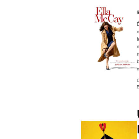

É
m
f
m
a
b
m
D
B