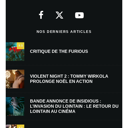
Votre adresse e-mail ne sera pas publiée.
Les champs obligatoires sont
indiqués avec
*
Commentaire
*
NOS DERNIERS ARTICLES
9.5
CRITIQUE DE THE FURIOUS
VIOLENT NIGHT 2 : TOMMY WIRKOLA
PROLONGE NOËL EN ACTION
Nom
*
BANDE ANNONCE DE INSIDIOUS :
L’INVASION DU LOINTAIN : LE RETOUR DU
LOINTAIN AU CINÉMA
E-mail
*
Site web
7.5