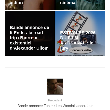
action
cinéma
Bande annonce de
It Ends : le road
ESTIVALES 2026
trip d’horreur
DU FILM
existentiel
ARTISANAL : le
d’Alexander Ullom
jury
Précédent
Bande-annonce Tuner : Leo Woodall accordeur