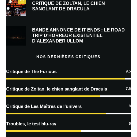
CRITIQUE DE ZOLTAN, LE CHIEN
SANGLANT DE DRACULA
Enregistrer mon nom, mon e-mail et mon site dans le navigateur pour
mon prochain commentaire.
BANDE ANNONCE DE IT ENDS : LE ROAD
Prévenez-moi de tous les nouveaux commentaires par e-mail.
TRIP D’HORREUR EXISTENTIEL
D’ALEXANDER ULLOM
Prévenez-moi de tous les nouveaux articles par e-mail.
NOS DERNIÈRES CRITIQUES
Critique de The Furious
9.5
En savoir
plus sur la façon dont les données de vos commentaires sont
Critique de Zoltan, le chien sanglant de Dracula
7.5
traitées
Critique de Les Maîtres de l’univers
8
Troubles, le test blu-ray
6