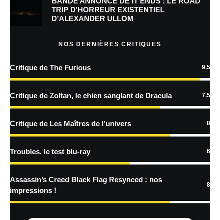
BANDE ANNONCE DE IT ENDS : LE ROAD
Prévenez-moi de tous les nouveaux commentaires par e-mail.
TRIP D’HORREUR EXISTENTIEL
D’ALEXANDER ULLOM
Prévenez-moi de tous les nouveaux articles par e-mail.
NOS DERNIÈRES CRITIQUES
Critique de The Furious
9.5
En savoir
plus sur la façon dont les données de vos commentaires sont
Critique de Zoltan, le chien sanglant de Dracula
7.5
traitées
Critique de Les Maîtres de l’univers
8
Troubles, le test blu-ray
6
Assassin’s Creed Black Flag Resynced : nos
8
impressions !