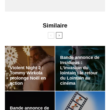
Similaire
Bande annonce de
Insidious :
Violent Night 2 :
L’invasion du
Tommy Wirkola
lointain : le retour
prolonge Noël en
du Lointain au
action
cinéma
Bande annonce de