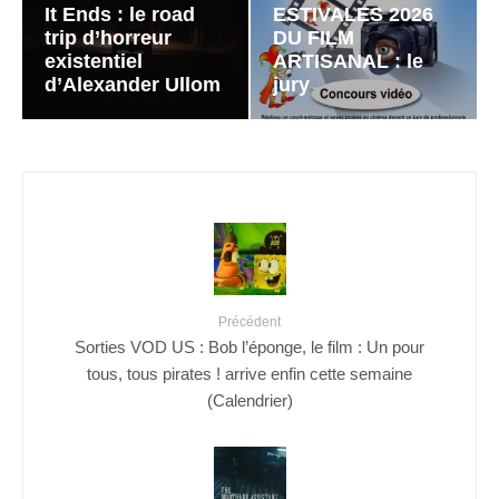
It Ends : le road
ESTIVALES 2026
trip d’horreur
DU FILM
existentiel
ARTISANAL : le
d’Alexander Ullom
jury
Précédent
Sorties VOD US : Bob l’éponge, le film : Un pour
tous, tous pirates ! arrive enfin cette semaine
(Calendrier)