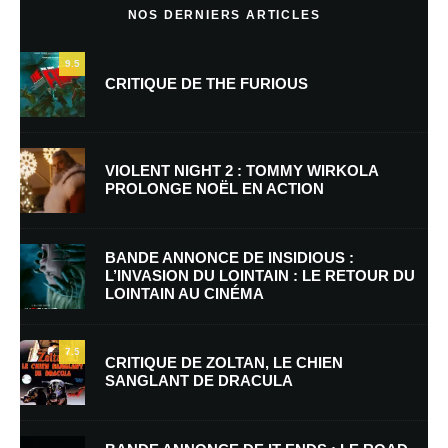
NOS DERNIERS ARTICLES
9.5
CRITIQUE DE THE FURIOUS
VIOLENT NIGHT 2 : TOMMY WIRKOLA
PROLONGE NOËL EN ACTION
Nom
*
BANDE ANNONCE DE INSIDIOUS :
L’INVASION DU LOINTAIN : LE RETOUR DU
LOINTAIN AU CINÉMA
E-mail
*
Site web
7.5
CRITIQUE DE ZOLTAN, LE CHIEN
SANGLANT DE DRACULA
Enregistrer mon nom, mon e-mail et mon site dans le navigateur pour
mon prochain commentaire.