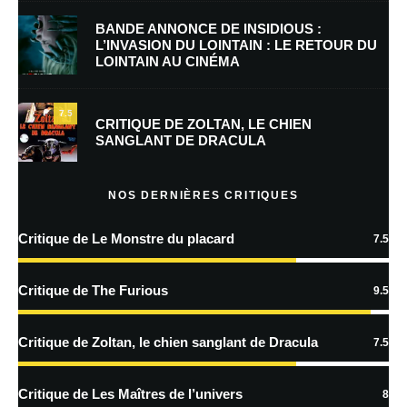
BANDE ANNONCE DE INSIDIOUS :
L’INVASION DU LOINTAIN : LE RETOUR DU
LOINTAIN AU CINÉMA
Enregistrer mon nom, mon e-mail et mon site dans le navigateur pour
mon prochain commentaire.
7.5
Prévenez-moi de tous les nouveaux commentaires par e-mail.
CRITIQUE DE ZOLTAN, LE CHIEN
SANGLANT DE DRACULA
Prévenez-moi de tous les nouveaux articles par e-mail.
NOS DERNIÈRES CRITIQUES
Critique de Le Monstre du placard
7.5
En savoir
plus sur la façon dont les données de vos commentaires sont
Critique de The Furious
9.5
traitées
Critique de Zoltan, le chien sanglant de Dracula
7.5
Critique de Les Maîtres de l’univers
8