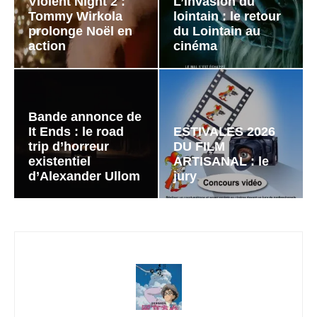
Violent Night 2 :
L’invasion du
Tommy Wirkola
lointain : le retour
prolonge Noël en
du Lointain au
action
cinéma
Bande annonce de
It Ends : le road
ESTIVALES 2026
trip d’horreur
DU FILM
existentiel
ARTISANAL : le
d’Alexander Ullom
jury