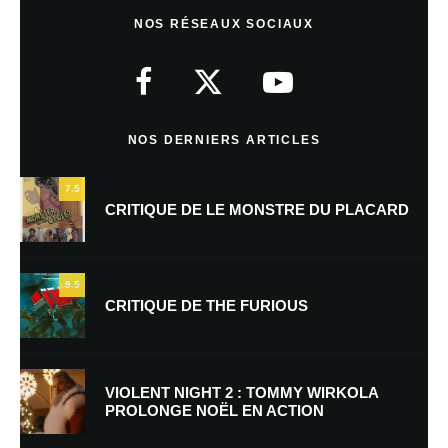
Laisser un commentaire
NOS RÉSEAUX SOCIAUX
Votre adresse e-mail ne sera pas publiée.
Les champs obligatoires sont
indiqués avec
*
Commentaire
*
NOS DERNIERS ARTICLES
7.5
CRITIQUE DE LE MONSTRE DU PLACARD
9.5
CRITIQUE DE THE FURIOUS
Nom
*
VIOLENT NIGHT 2 : TOMMY WIRKOLA
PROLONGE NOËL EN ACTION
E-mail
*
Site web