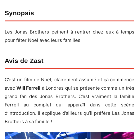
Fiche technique
Synopsis
Titre original :
A Very Jonas Christmas Movie
Les Jonas Brothers peinent à rentrer chez eux à temps
Réalisateur :
Jessica Yu
pour fêter Noël avec leurs familles.
Acteurs :
Kevin Jonas
,
Joe Jonas
,
Nick Jonas
,
Chloe
Bennet
, Billie Lourd, Laverne Cox, Andrew Barth
Feldman, Randall Park, Jesse Tyler Ferguson, Priyanka
Avis de Zast
Chopra Jonas
Date de sortie :
10 novembre 2025
C’est un film de Noël, clairement assumé et ça commence
avec
Will Ferrell
à Londres qui se présente comme un très
Durée :
1h18
grand fan des Jonas Brothers. C’est vraiment la famille
Genre :
Comédie, Musique
Ferrell au complet qui apparaît dans cette scène
Pays :
États-Unis
d’introduction. Il explique d’ailleurs qu’il préfère Les Jonas
Plateforme :
Disney +
Brothers à sa famille !