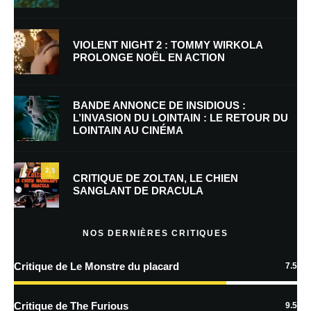
Nom
*
VIOLENT NIGHT 2 : TOMMY WIRKOLA
PROLONGE NOËL EN ACTION
E-mail
*
Site web
BANDE ANNONCE DE INSIDIOUS :
L’INVASION DU LOINTAIN : LE RETOUR DU
LOINTAIN AU CINÉMA
Enregistrer mon nom, mon e-mail et mon site dans le navigateur pour
mon prochain commentaire.
7.5
Prévenez-moi de tous les nouveaux commentaires par e-mail.
CRITIQUE DE ZOLTAN, LE CHIEN
SANGLANT DE DRACULA
Prévenez-moi de tous les nouveaux articles par e-mail.
NOS DERNIÈRES CRITIQUES
Critique de Le Monstre du placard
7.5
En savoir
plus sur la façon dont les données de vos commentaires sont
Critique de The Furious
9.5