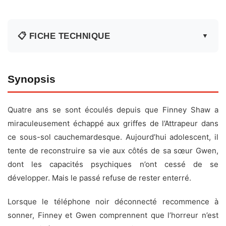
📋 FICHE TECHNIQUE
▼
Fiche technique
Synopsis
Titre original :
Black Phone 2
Quatre ans se sont écoulés depuis que Finney Shaw a
Réalisateur :
Scott Derrickson
miraculeusement échappé aux griffes de l’Attrapeur dans
Acteurs :
Ethan Hawke, Mason Thames, Madeleine
ce sous-sol cauchemardesque. Aujourd’hui adolescent, il
McGraw
tente de reconstruire sa vie aux côtés de sa sœur Gwen,
Date de sortie :
15 octobre 2025
dont les capacités psychiques n’ont cessé de se
Durée :
1h54
développer. Mais le passé refuse de rester enterré.
Genre :
Horreur
Lorsque le téléphone noir déconnecté recommence à
Pays :
États-Unis, Canada
sonner, Finney et Gwen comprennent que l’horreur n’est