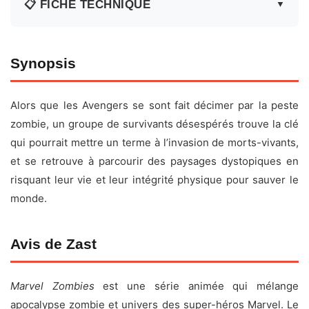
📋 FICHE TECHNIQUE
▼
Fiche technique
Synopsis
Titre original :
Marvel Zombies
Alors que les Avengers se sont fait décimer par la peste
Créateur :
Zeb Wells
zombie, un groupe de survivants désespérés trouve la clé
Réalisateur :
Bryan Andrews
qui pourrait mettre un terme à l’invasion de morts-vivants,
Acteurs :
Iman Vellani, Todd Williams, David Harbour
et se retrouve à parcourir des paysages dystopiques en
risquant leur vie et leur intégrité physique pour sauver le
Date de sortie :
24 septembre 2025
monde.
Durée :
4 x 32 minutes
Genre :
Animation Science-Fiction & Fantastique
Avis de Zast
Pays :
USA
Plateforme :
Disney +
Marvel Zombies
est une série animée qui mélange
apocalypse zombie et univers des super-héros Marvel. Le