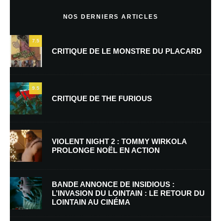
Commentaire
*
NOS DERNIERS ARTICLES
7.5
CRITIQUE DE LE MONSTRE DU PLACARD
9.5
CRITIQUE DE THE FURIOUS
Nom
*
VIOLENT NIGHT 2 : TOMMY WIRKOLA
PROLONGE NOËL EN ACTION
E-mail
*
Site web
BANDE ANNONCE DE INSIDIOUS :
L’INVASION DU LOINTAIN : LE RETOUR DU
LOINTAIN AU CINÉMA
Enregistrer mon nom, mon e-mail et mon site dans le navigateur pour
mon prochain commentaire.