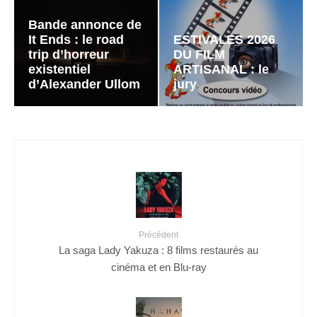
Bande annonce de
It Ends : le road
ESTIVALES 2026
trip d’horreur
DU FILM
existentiel
ARTISANAL : le
d’Alexander Ullom
jury
Précédent
La saga Lady Yakuza : 8 films restaurés au
cinéma et en Blu-ray