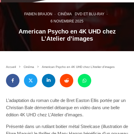
FABIEN BRAJON
·
CINÉMA
DVD ET BLU-RAY
·
6 NOVEMBRE 2025
American Psycho en 4K UHD chez
L’Atelier d’images
Accueil
Cinéma
American Psycho en 4K UHD chez L’Atelier d’images
L’adaptation du roman culte de Bret Easton Ellis portée par un
Christian Bale démentiel débarque en vidéo dans une belle
édition 4K UHD chez L’Atelier d’images.
Présenté dans un rutilant boitier métal Steelcase
(illustration de
Flore Maquin) le thriller de Mary Harron bénéficie d’un nouveau