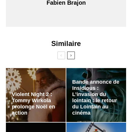
Fabien Brajon
Similaire
Bande annonce de
Insidious :
Violent Night 2 :
L’invasion du
Tommy Wirkola
lointain : le retour
prolonge Noël en
du Lointain au
action
cinéma