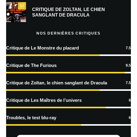
7.5
Prévenez-moi de tous les nouveaux commentaires par e-mail.
CRITIQUE DE ZOLTAN, LE CHIEN
SANGLANT DE DRACULA
Prévenez-moi de tous les nouveaux articles par e-mail.
NOS DERNIÈRES CRITIQUES
Critique de Le Monstre du placard
7.5
En savoir
plus sur la façon dont les données de vos commentaires sont
Critique de The Furious
9.5
traitées
Critique de Zoltan, le chien sanglant de Dracula
7.5
Critique de Les Maîtres de l’univers
8
Troubles, le test blu-ray
6