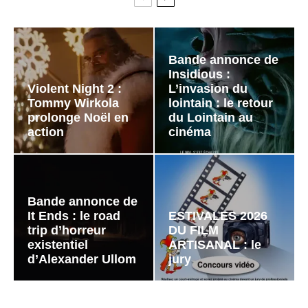
Bande annonce de
Insidious :
Violent Night 2 :
L’invasion du
Tommy Wirkola
lointain : le retour
prolonge Noël en
du Lointain au
action
cinéma
Bande annonce de
It Ends : le road
ESTIVALES 2026
trip d’horreur
DU FILM
existentiel
ARTISANAL : le
d’Alexander Ullom
jury