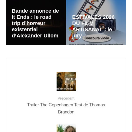
Bande annonce de
It Ends : le road
ESTIVALES 2026
trip d’horreur
DU FILM
existentiel
ARTISANAL : le
d’Alexander Ullom
jury
Précédent
Trailer The Copenhagen Test de Thomas
Brandon