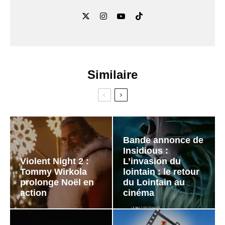
Similaire
Bande annonce de
Insidious :
Violent Night 2 :
L’invasion du
Tommy Wirkola
lointain : le retour
prolonge Noël en
du Lointain au
action
cinéma