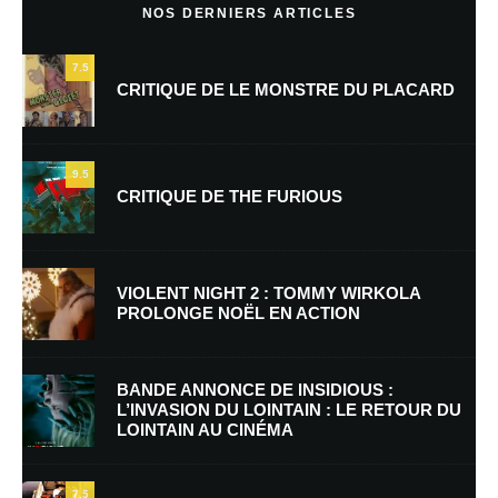
NOS DERNIERS ARTICLES
7.5
CRITIQUE DE LE MONSTRE DU PLACARD
9.5
CRITIQUE DE THE FURIOUS
Nom
*
VIOLENT NIGHT 2 : TOMMY WIRKOLA
PROLONGE NOËL EN ACTION
E-mail
*
Site web
BANDE ANNONCE DE INSIDIOUS :
L’INVASION DU LOINTAIN : LE RETOUR DU
LOINTAIN AU CINÉMA
Enregistrer mon nom, mon e-mail et mon site dans le navigateur pour
mon prochain commentaire.
7.5