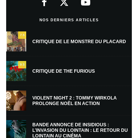
Commentaire
*
NOS DERNIERS ARTICLES
7.5
CRITIQUE DE LE MONSTRE DU PLACARD
9.5
CRITIQUE DE THE FURIOUS
Nom
*
VIOLENT NIGHT 2 : TOMMY WIRKOLA
PROLONGE NOËL EN ACTION
E-mail
*
Site web
BANDE ANNONCE DE INSIDIOUS :
L’INVASION DU LOINTAIN : LE RETOUR DU
LOINTAIN AU CINÉMA
Enregistrer mon nom, mon e-mail et mon site dans le navigateur pour