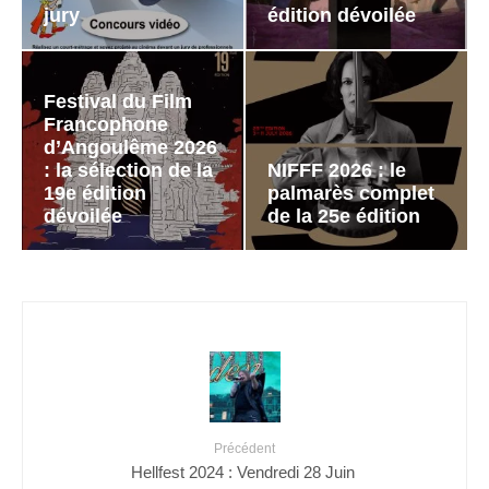
jury
édition dévoilée
Festival du Film
Francophone
d’Angoulême 2026
: la sélection de la
NIFFF 2026 : le
19e édition
palmarès complet
dévoilée
de la 25e édition
Précédent
Hellfest 2024 : Vendredi 28 Juin