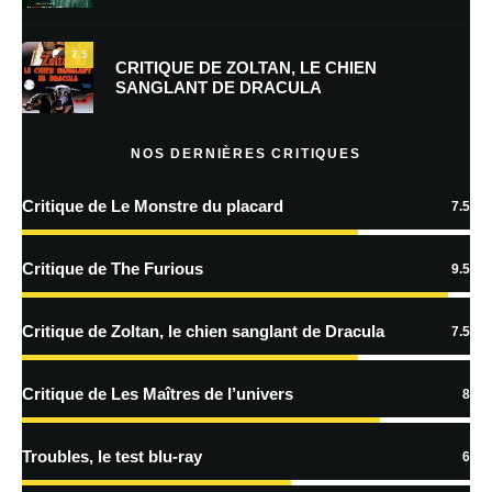
mon prochain commentaire.
7.5
Prévenez-moi de tous les nouveaux commentaires par e-mail.
CRITIQUE DE ZOLTAN, LE CHIEN
SANGLANT DE DRACULA
Prévenez-moi de tous les nouveaux articles par e-mail.
NOS DERNIÈRES CRITIQUES
Critique de Le Monstre du placard
7.5
En savoir
plus sur la façon dont les données de vos commentaires sont
Critique de The Furious
9.5
traitées
Critique de Zoltan, le chien sanglant de Dracula
7.5
Critique de Les Maîtres de l’univers
8
Troubles, le test blu-ray
6