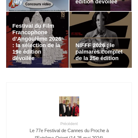
jury
édition dévoilée
Festival du Film
Francophone
d’Angoulême 2026
: la sélection de la
NIFFF 2026 : le
19e édition
palmarès complet
dévoilée
de la 25e édition
Précédent
Le 77e Festival de Cannes du Proche à
l’Extrême-Orient (14-25 mai 2024)