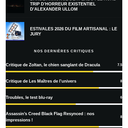
TRIP D’HORREUR EXISTENTIEL
D’ALEXANDER ULLOM
Enregistrer mon nom, mon e-mail et mon site dans le navigateur pour
mon prochain commentaire.
Prévenez-moi de tous les nouveaux commentaires par e-mail.
ESTIVALES 2026 DU FILM ARTISANAL : LE
JURY
Prévenez-moi de tous les nouveaux articles par e-mail.
NOS DERNIÈRES CRITIQUES
Critique de Zoltan, le chien sanglant de Dracula
7.5
En savoir
plus sur la façon dont les données de vos commentaires sont
Critique de Les Maîtres de l’univers
8
traitées
Troubles, le test blu-ray
6
Assassin’s Creed Black Flag Resynced : nos
8
impressions !