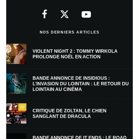
Votre adresse e-mail ne sera pas publiée.
Les champs obligatoires sont
indiqués avec
*
Commentaire
*
NOS DERNIERS ARTICLES
VIOLENT NIGHT 2 : TOMMY WIRKOLA
PROLONGE NOËL EN ACTION
BANDE ANNONCE DE INSIDIOUS :
L’INVASION DU LOINTAIN : LE RETOUR DU
LOINTAIN AU CINÉMA
Nom
*
7.5
CRITIQUE DE ZOLTAN, LE CHIEN
SANGLANT DE DRACULA
E-mail
*
Site web
BANDE ANNONCE DE IT ENDS : LE ROAD