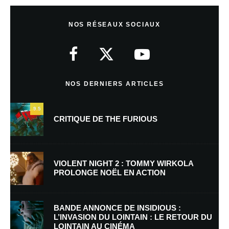
Laisser un commentaire
NOS RÉSEAUX SOCIAUX
Votre adresse e-mail ne sera pas publiée.
Les champs obligatoires sont
indiqués avec
*
Commentaire
*
NOS DERNIERS ARTICLES
9.5
CRITIQUE DE THE FURIOUS
VIOLENT NIGHT 2 : TOMMY WIRKOLA
PROLONGE NOËL EN ACTION
Nom
*
BANDE ANNONCE DE INSIDIOUS :
L’INVASION DU LOINTAIN : LE RETOUR DU
LOINTAIN AU CINÉMA