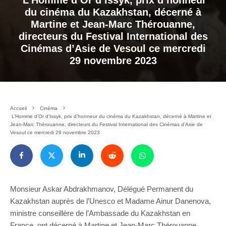
L’Homme d’Or d’Issyk, prix d’honneur
du cinéma du Kazakhstan, décerné à
Martine et Jean-Marc Thérouanne,
directeurs du Festival International des
Cinémas d’Asie de Vesoul ce mercredi
29 novembre 2023
Accueil
Cinéma
L’Homme d’Or d’Issyk, prix d’honneur du cinéma du Kazakhstan, décerné à Martine et
Jean-Marc Thérouanne, directeurs du Festival International des Cinémas d’Asie de
Vesoul ce mercredi 29 novembre 2023
Monsieur Askar Abdrakhmanov, Délégué Permanent du
Kazakhstan auprès de l’Unesco et Madame Ainur Danenova,
ministre conseillère de l’Ambassade du Kazakhstan en
France, ont décerné à Martine et Jean-Marc Thérouanne,