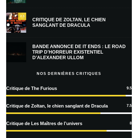
E-mail
*
Site web
7.5
CRITIQUE DE ZOLTAN, LE CHIEN
SANGLANT DE DRACULA
Enregistrer mon nom, mon e-mail et mon site dans le navigateur pour
mon prochain commentaire.
BANDE ANNONCE DE IT ENDS : LE ROAD
Prévenez-moi de tous les nouveaux commentaires par e-mail.
TRIP D’HORREUR EXISTENTIEL
D’ALEXANDER ULLOM
Prévenez-moi de tous les nouveaux articles par e-mail.
NOS DERNIÈRES CRITIQUES
Critique de The Furious
9.5
En savoir
plus sur la façon dont les données de vos commentaires sont
Critique de Zoltan, le chien sanglant de Dracula
7.5
traitées
Critique de Les Maîtres de l’univers
8