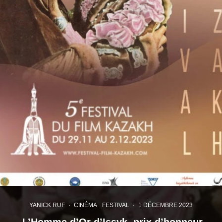
YANICK RUF
·
CINÉMA
FESTIVAL
·
1 DÉCEMBRE 2023