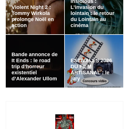
Insidious :
Violent Night 2 :
L’invasion du
Tommy Wirkola
lointain : le retour
prolonge Noël en
du Lointain au
action
cinéma
Bande annonce de
It Ends : le road
ESTIVALES 2026
trip d’horreur
DU FILM
existentiel
ARTISANAL : le
d’Alexander Ullom
jury