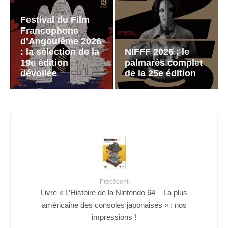
Festival du Film
Francophone
d’Angoulême 2026
: la sélection de la
NIFFF 2026 : le
19e édition
palmarès complet
dévoilée
de la 25e édition
Précédent
Livre « L’Histoire de la Nintendo 64 – La plus
américaine des consoles japonaises » : nos
impressions !