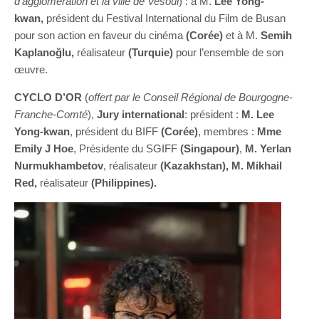
d’agglomération et la ville de Vesoul
) : à M.
Lee Yong-
kwan,
président du Festival International du Film de Busan
pour son action en faveur du cinéma
(Corée)
et à M.
Semih
Kaplanoğlu,
réalisateur
(Turquie)
pour l’ensemble de son
œuvre.
CYCLO D’OR
(
offert par le Conseil Régional de Bourgogne-
Franche-Comté
),
Jury international
: président :
M. Lee
Yong-kwan
, président du BIFF
(Corée)
, membres :
Mme
Emily J Hoe
, Présidente du SGIFF
(Singapour)
,
M. Yerlan
Nurmukhambetov
, réalisateur
(Kazakhstan),
M. Mikhail
Red,
réalisateur
(Philippines).