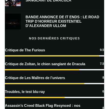
SANGLANT DE DRACULA
Enregistrer mon nom, mon e-mail et mon site dans le navigateur pour
mon prochain commentaire.
BANDE ANNONCE DE IT ENDS : LE ROAD
Prévenez-moi de tous les nouveaux commentaires par e-mail.
TRIP D’HORREUR EXISTENTIEL
D’ALEXANDER ULLOM
Prévenez-moi de tous les nouveaux articles par e-mail.
NOS DERNIÈRES CRITIQUES
Critique de The Furious
9.5
En savoir
plus sur la façon dont les données de vos commentaires sont
Critique de Zoltan, le chien sanglant de Dracula
7.5
traitées
Critique de Les Maîtres de l’univers
8
Troubles, le test blu-ray
6
Assassin’s Creed Black Flag Resynced : nos
8