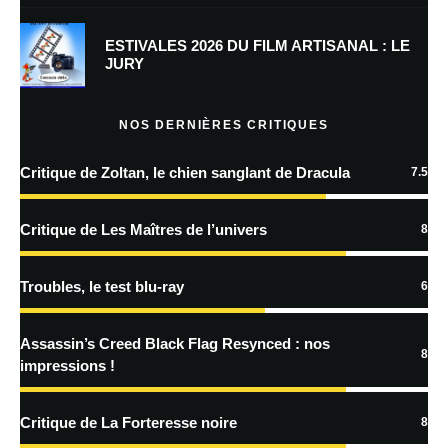
Prévenez-moi de tous les nouveaux commentaires par e-mail.
ESTIVALES 2026 DU FILM ARTISANAL : LE
JURY
Prévenez-moi de tous les nouveaux articles par e-mail.
NOS DERNIÈRES CRITIQUES
Critique de Zoltan, le chien sanglant de Dracula
7.5
En savoir
plus sur la façon dont les données de vos commentaires sont
Critique de Les Maîtres de l’univers
8
traitées
Troubles, le test blu-ray
6
Assassin’s Creed Black Flag Resynced : nos
8
impressions !
Critique de La Forteresse noire
8