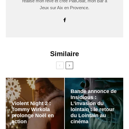
réalisé mon rêve et créé PlatÔbar, mon Bar à
Jeux sur Aix en Provence.
Similaire
Bande annonce de
Insidious :
Violent Night 2 :
L’invasion du
Tommy Wirkola
lointain : le retour
prolonge Noël en
du Lointain au
action
cinéma