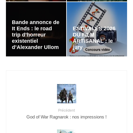
Bande annonce de
It Ends : le road
ESTIVALES 2026
trip d’horreur
DU FILM
existentiel
ARTISANAL : le
d’Alexander Ullom
jury
Précédent
God of War Ragnarok : nos impressions !