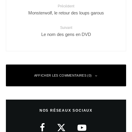
Précédent
Monsterwolf, le retour des loups garous
Suivant
Le nom des gens en DVD
AFFICHER LES COMMENTAIRES (0)
Laisser un commentaire
NOS RÉSEAUX SOCIAUX
Votre adresse e-mail ne sera pas publiée.
Les champs obligatoires sont
indiqués avec
*