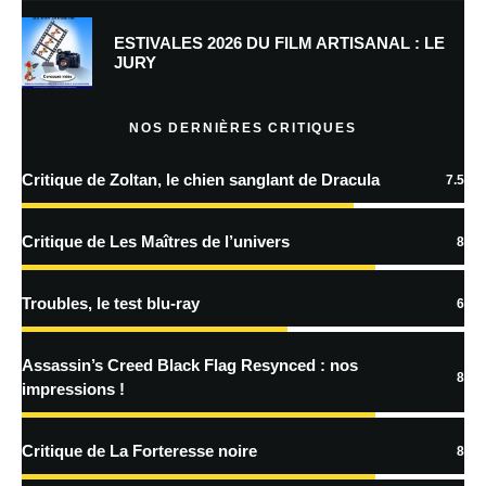
Prévenez-moi de tous les nouveaux commentaires par e-mail.
ESTIVALES 2026 DU FILM ARTISANAL : LE
JURY
Prévenez-moi de tous les nouveaux articles par e-mail.
NOS DERNIÈRES CRITIQUES
Critique de Zoltan, le chien sanglant de Dracula
7.5
En savoir
plus sur la façon dont les données de vos commentaires sont
Critique de Les Maîtres de l’univers
8
traitées
Troubles, le test blu-ray
6
Assassin’s Creed Black Flag Resynced : nos
8
impressions !
Critique de La Forteresse noire
8