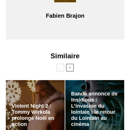
Fabien Brajon
Similaire
Bande annonce de
Insidious :
Violent Night 2 :
L’invasion du
Tommy Wirkola
lointain : le retour
prolonge Noël en
du Lointain au
action
cinéma