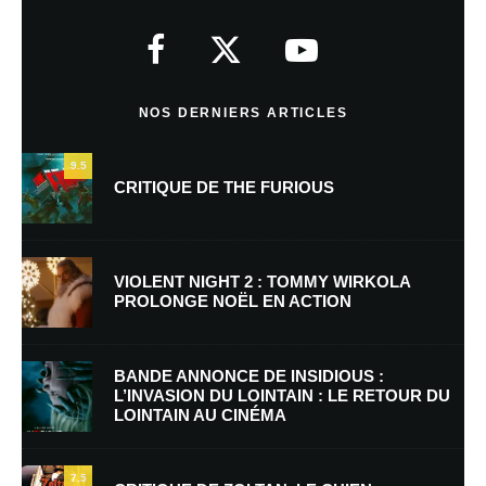
Votre adresse e-mail ne sera pas publiée.
Les champs obligatoires sont
indiqués avec
*
Commentaire
*
NOS DERNIERS ARTICLES
9.5
CRITIQUE DE THE FURIOUS
VIOLENT NIGHT 2 : TOMMY WIRKOLA
PROLONGE NOËL EN ACTION
Nom
*
BANDE ANNONCE DE INSIDIOUS :
L’INVASION DU LOINTAIN : LE RETOUR DU
LOINTAIN AU CINÉMA
E-mail
*
Site web
7.5