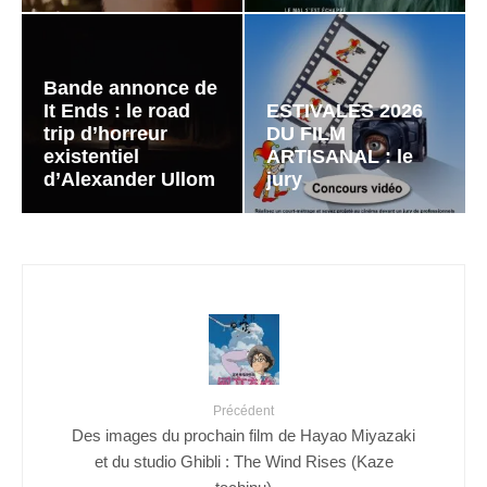
Bande annonce de
It Ends : le road
ESTIVALES 2026
trip d’horreur
DU FILM
existentiel
ARTISANAL : le
d’Alexander Ullom
jury
Précédent
Des images du prochain film de Hayao Miyazaki
et du studio Ghibli : The Wind Rises (Kaze
tachinu)