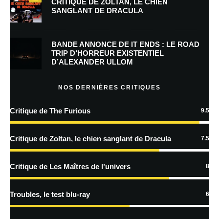
CRITIQUE DE ZOLTAN, LE CHIEN
SANGLANT DE DRACULA
Enregistrer mon nom, mon e-mail et mon site dans le navigateur pour
mon prochain commentaire.
BANDE ANNONCE DE IT ENDS : LE ROAD
Prévenez-moi de tous les nouveaux commentaires par e-mail.
TRIP D’HORREUR EXISTENTIEL
D’ALEXANDER ULLOM
Prévenez-moi de tous les nouveaux articles par e-mail.
NOS DERNIÈRES CRITIQUES
Critique de The Furious
9.5
En savoir
plus sur la façon dont les données de vos commentaires sont
Critique de Zoltan, le chien sanglant de Dracula
7.5
traitées
Critique de Les Maîtres de l’univers
8
Troubles, le test blu-ray
6