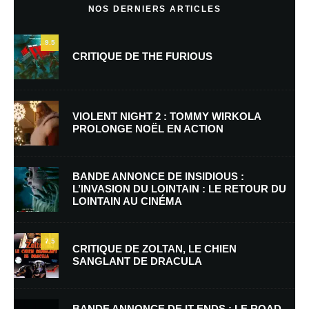
NOS DERNIERS ARTICLES
9.5
CRITIQUE DE THE FURIOUS
VIOLENT NIGHT 2 : TOMMY WIRKOLA
PROLONGE NOËL EN ACTION
Nom
*
BANDE ANNONCE DE INSIDIOUS :
L’INVASION DU LOINTAIN : LE RETOUR DU
LOINTAIN AU CINÉMA
E-mail
*
Site web
7.5
CRITIQUE DE ZOLTAN, LE CHIEN
SANGLANT DE DRACULA
Enregistrer mon nom, mon e-mail et mon site dans le navigateur pour
mon prochain commentaire.
BANDE ANNONCE DE IT ENDS : LE ROAD