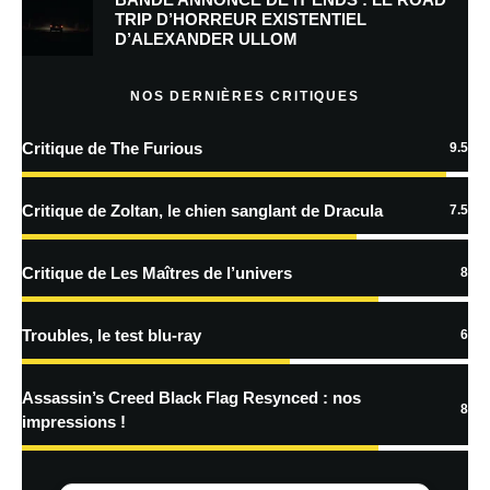
Prévenez-moi de tous les nouveaux commentaires par e-mail.
TRIP D’HORREUR EXISTENTIEL
D’ALEXANDER ULLOM
Prévenez-moi de tous les nouveaux articles par e-mail.
NOS DERNIÈRES CRITIQUES
Critique de The Furious
9.5
En savoir
plus sur la façon dont les données de vos commentaires sont
Critique de Zoltan, le chien sanglant de Dracula
7.5
traitées
Critique de Les Maîtres de l’univers
8
Troubles, le test blu-ray
6
Assassin’s Creed Black Flag Resynced : nos
8
impressions !