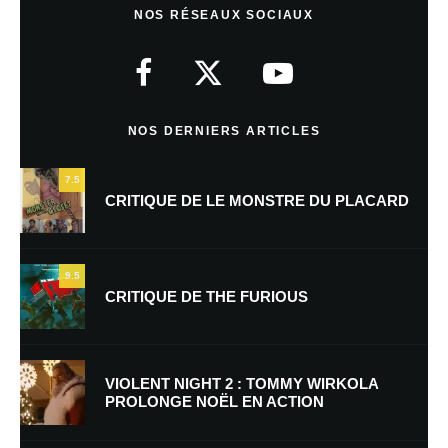
NOS RÉSEAUX SOCIAUX
Votre adresse e-mail ne sera pas publiée.
Les champs obligatoires sont
indiqués avec
*
Commentaire
*
NOS DERNIERS ARTICLES
7.5
CRITIQUE DE LE MONSTRE DU PLACARD
9.5
CRITIQUE DE THE FURIOUS
Nom
*
VIOLENT NIGHT 2 : TOMMY WIRKOLA
PROLONGE NOËL EN ACTION
E-mail
*
Site web