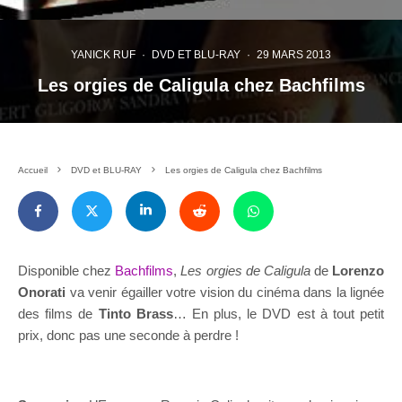
YANICK RUF
·
DVD ET BLU-RAY
·
29 MARS 2013
Les orgies de Caligula chez Bachfilms
Accueil
DVD et BLU-RAY
Les orgies de Caligula chez Bachfilms
Disponible chez
Bachfilms
,
Les orgies de Caligula
de
Lorenzo
Onorati
va venir égailler votre vision du cinéma dans la lignée
des films de
Tinto Brass
… En plus, le DVD est à tout petit
prix, donc pas une seconde à perdre !