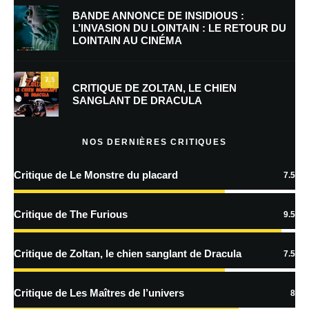
BANDE ANNONCE DE INSIDIOUS :
L’INVASION DU LOINTAIN : LE RETOUR DU
LOINTAIN AU CINÉMA
Enregistrer mon nom, mon e-mail et mon site dans le navigateur pour
mon prochain commentaire.
7.5
Prévenez-moi de tous les nouveaux commentaires par e-mail.
CRITIQUE DE ZOLTAN, LE CHIEN
SANGLANT DE DRACULA
Prévenez-moi de tous les nouveaux articles par e-mail.
NOS DERNIÈRES CRITIQUES
Critique de Le Monstre du placard
7.5
En savoir
plus sur la façon dont les données de vos commentaires sont
Critique de The Furious
9.5
traitées
Critique de Zoltan, le chien sanglant de Dracula
7.5
Critique de Les Maîtres de l’univers
8