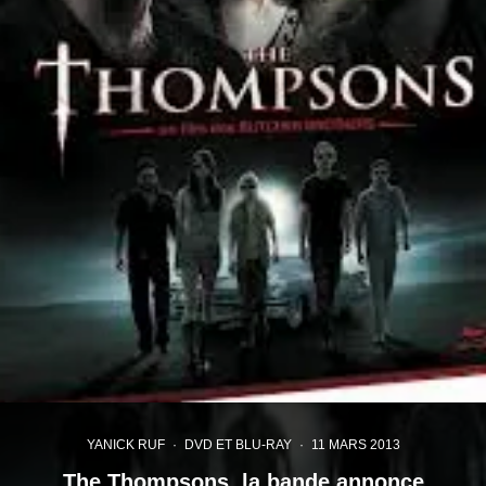
YANICK RUF
·
DVD ET BLU-RAY
·
11 MARS 2013
The Thompsons, la bande annonce