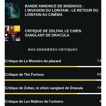
BANDE ANNONCE DE INSIDIOUS :
L’INVASION DU LOINTAIN : LE RETOUR DU
LOINTAIN AU CINÉMA
Enregistrer mon nom, mon e-mail et mon site dans le navigateur pour
mon prochain commentaire.
7.5
Prévenez-moi de tous les nouveaux commentaires par e-mail.
CRITIQUE DE ZOLTAN, LE CHIEN
SANGLANT DE DRACULA
Prévenez-moi de tous les nouveaux articles par e-mail.
NOS DERNIÈRES CRITIQUES
Critique de Le Monstre du placard
7.5
En savoir
plus sur la façon dont les données de vos commentaires sont
Critique de The Furious
9.5
traitées
Critique de Zoltan, le chien sanglant de Dracula
7.5
Critique de Les Maîtres de l’univers
8