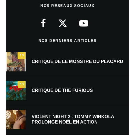
NOS RÉSEAUX SOCIAUX
Votre adresse e-mail ne sera pas publiée.
Les champs obligatoires sont
indiqués avec
*
Commentaire
*
NOS DERNIERS ARTICLES
7.5
CRITIQUE DE LE MONSTRE DU PLACARD
9.5
CRITIQUE DE THE FURIOUS
Nom
*
VIOLENT NIGHT 2 : TOMMY WIRKOLA
PROLONGE NOËL EN ACTION
E-mail
*
Site web