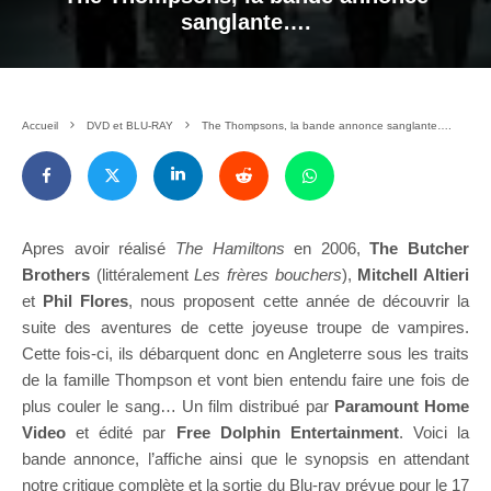
sanglante….
Accueil
DVD et BLU-RAY
The Thompsons, la bande annonce sanglante….
Apres avoir réalisé
The Hamiltons
en 2006,
The Butcher
Brothers
(littéralement
Les frères bouchers
),
Mitchell Altieri
et
Phil Flores
, nous proposent cette année de découvrir la
suite des aventures de cette joyeuse troupe de vampires.
Cette fois-ci, ils débarquent donc en Angleterre sous les traits
de la famille Thompson et vont bien entendu faire une fois de
plus couler le sang… Un film distribué par
Paramount Home
Video
et édité par
Free Dolphin Entertainment
. Voici la
bande annonce, l’affiche ainsi que le synopsis en attendant
notre critique complète et la sortie du Blu-ray prévue pour le 17