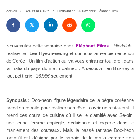
Accueil
DVD et BLU-RAY
Hindsight en Blu-Ray chez Eléphant Films
Nouveautés cette semaine chez
Éléphant Films
:
Hindsight
,
réalisé par
Lee Hyeon-seung
et qui nous arrive bien entendu
de Corée ! Un film d’action qui va vous entrainer tout droit dans
la mafia du pays du matin calme…. A découvrir en Blu-Ray à
tout petit prix : 16.99€ seulement !
Synopsis :
Doo-heon, figure légendaire de la pègre coréenne
prend sa retraite pour réaliser son rêve : ouvrir un restaurant. Il
prend des cours de cuisine où il se lie d’amitié avec Se-bin,
une jeune femme espiègle, séduisante et experte dans le
maniement des couteaux. Mais le passé rattrape Doo-heon
lorsqu’il est désigné par le parrain de la mafia comme son