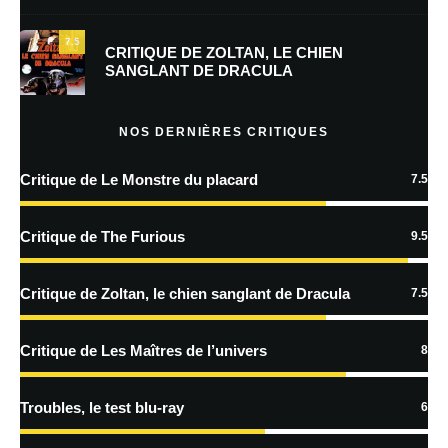
mon prochain commentaire.
7.5
Prévenez-moi de tous les nouveaux commentaires par e-mail.
CRITIQUE DE ZOLTAN, LE CHIEN
SANGLANT DE DRACULA
Prévenez-moi de tous les nouveaux articles par e-mail.
NOS DERNIÈRES CRITIQUES
Critique de Le Monstre du placard
7.5
En savoir
plus sur la façon dont les données de vos commentaires sont
Critique de The Furious
9.5
traitées
Critique de Zoltan, le chien sanglant de Dracula
7.5
Critique de Les Maîtres de l’univers
8
Troubles, le test blu-ray
6