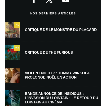
Commentaire
*
NOS DERNIERS ARTICLES
7.5
CRITIQUE DE LE MONSTRE DU PLACARD
9.5
CRITIQUE DE THE FURIOUS
Nom
*
VIOLENT NIGHT 2 : TOMMY WIRKOLA
PROLONGE NOËL EN ACTION
E-mail
*
Site web
BANDE ANNONCE DE INSIDIOUS :
L’INVASION DU LOINTAIN : LE RETOUR DU
LOINTAIN AU CINÉMA
Enregistrer mon nom, mon e-mail et mon site dans le navigateur pour