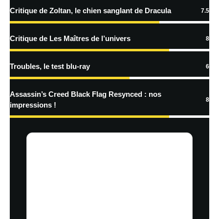
plus sur la façon dont les données de vos commentaires sont
Critique de Zoltan, le chien sanglant de Dracula
7.5
traitées
Critique de Les Maîtres de l’univers
8
Troubles, le test blu-ray
6
Assassin’s Creed Black Flag Resynced : nos
8
impressions !