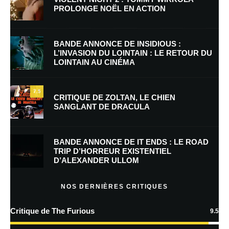
PROLONGE NOËL EN ACTION
Nom
*
BANDE ANNONCE DE INSIDIOUS :
L’INVASION DU LOINTAIN : LE RETOUR DU
LOINTAIN AU CINÉMA
E-mail
*
Site web
7.5
CRITIQUE DE ZOLTAN, LE CHIEN
SANGLANT DE DRACULA
Enregistrer mon nom, mon e-mail et mon site dans le navigateur pour
mon prochain commentaire.
BANDE ANNONCE DE IT ENDS : LE ROAD
Prévenez-moi de tous les nouveaux commentaires par e-mail.
TRIP D’HORREUR EXISTENTIEL
D’ALEXANDER ULLOM
Prévenez-moi de tous les nouveaux articles par e-mail.
NOS DERNIÈRES CRITIQUES
Critique de The Furious
9.5
En savoir