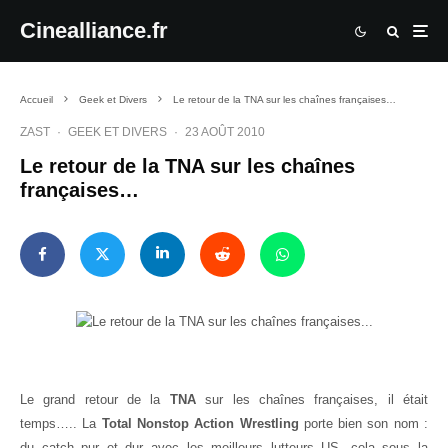
Cinealliance.fr
Accueil
Geek et Divers
Le retour de la TNA sur les chaînes françaises…
ZAST
·
GEEK ET DIVERS
·
23 AOÛT 2010
Le retour de la TNA sur les chaînes
françaises…
Le grand retour de la
TNA
sur les chaînes françaises, il était
temps….. La
Total Nonstop Action Wrestling
porte bien son nom :
du catch pur et dur avec les meilleurs lutteurs US, cela sous la