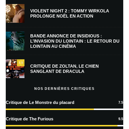
VIOLENT NIGHT 2 : TOMMY WIRKOLA
PROLONGE NOËL EN ACTION
E-mail
*
Site web
BANDE ANNONCE DE INSIDIOUS :
L’INVASION DU LOINTAIN : LE RETOUR DU
LOINTAIN AU CINÉMA
Enregistrer mon nom, mon e-mail et mon site dans le navigateur pour
mon prochain commentaire.
7.5
Prévenez-moi de tous les nouveaux commentaires par e-mail.
CRITIQUE DE ZOLTAN, LE CHIEN
SANGLANT DE DRACULA
Prévenez-moi de tous les nouveaux articles par e-mail.
NOS DERNIÈRES CRITIQUES
Critique de Le Monstre du placard
7.5
En savoir
plus sur la façon dont les données de vos commentaires sont
Critique de The Furious
9.5
traitées