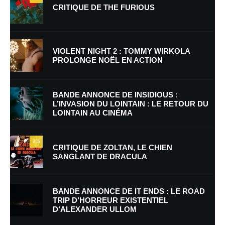
CRITIQUE DE THE FURIOUS
VIOLENT NIGHT 2 : TOMMY WIRKOLA
PROLONGE NOËL EN ACTION
Nom
*
BANDE ANNONCE DE INSIDIOUS :
L’INVASION DU LOINTAIN : LE RETOUR DU
LOINTAIN AU CINÉMA
E-mail
*
Site web
7.5
CRITIQUE DE ZOLTAN, LE CHIEN
SANGLANT DE DRACULA
Enregistrer mon nom, mon e-mail et mon site dans le navigateur pour
mon prochain commentaire.
BANDE ANNONCE DE IT ENDS : LE ROAD
Prévenez-moi de tous les nouveaux commentaires par e-mail.
TRIP D’HORREUR EXISTENTIEL
D’ALEXANDER ULLOM
Prévenez-moi de tous les nouveaux articles par e-mail.