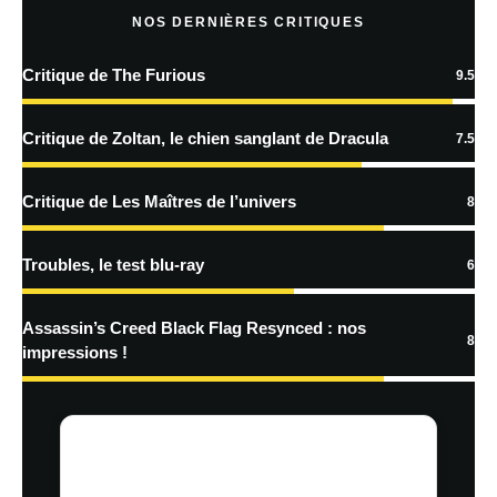
NOS DERNIÈRES CRITIQUES
Critique de The Furious
9.5
En savoir
plus sur la façon dont les données de vos commentaires sont
Critique de Zoltan, le chien sanglant de Dracula
7.5
traitées
Critique de Les Maîtres de l’univers
8
Troubles, le test blu-ray
6
Assassin’s Creed Black Flag Resynced : nos
8
impressions !